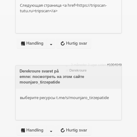
Следующая страница <a href=https://tripscan-
tutu.ru>tripscan</a>
Handling
Hurtig svar
2 måneder 3 uger siden
#1004049
af
Derekroure
Derekroure svaret på
emne: посмотреть на этом сайте
mounjaro_tirzepatide
выберите ресурсы
t.me/s/mounjaro_tirzepatide
Handling
Hurtig svar