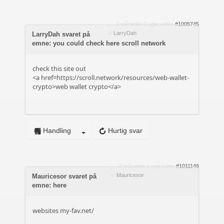
2 måneder 2 uger siden
#1005745
af
LarryDah
LarryDah svaret på
emne: you could check here scroll network
check this site out
<a href=https://scroll.network/resources/web-wallet-
crypto>web wallet crypto</a>
Handling
Hurtig svar
2 måneder 1 uge siden
#1011146
af
Mauricesor
Mauricesor svaret på
emne: here
websites
my-fav.net/