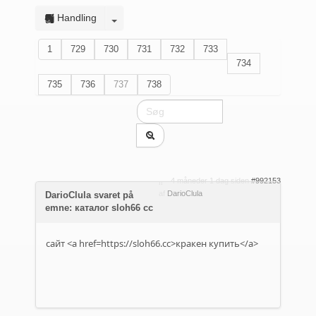
Handling
1
729
730
731
732
733
734
735
736
737
738
4 måneder 1 dag siden
#992153
af
DarioClula
DarioClula svaret på
emne: каталог sloh66 cc
сайт <a href=https://sloh66.cc>кракен купить</a>