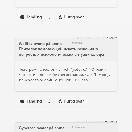
Handling
Hurtig svar
1 år 4 måneder siden
#842846
af
Wolflbz
Wolflbz svaret på emne:
Психолог помогающий искать решения в
непростых психологических ситуациях. оцен
Телеграм психолог. <a href="
jipto.ru/
">Онлайн
чат с психологом без регистрации. </a> Помощь
психолога онлайн. оценили 2190 раз
Handling
Hurtig svar
1 år 4 måneder siden
#842851
af
Cybersec
Cybersec svaret på emne: