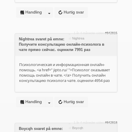
Handling
Hurtig svar
1 år 4 måneder siden
#842815
af
Nightrea
Nightrea svaret på emne:
Получите консультацию онлайн-психолога в
чате прямо сейчас. оценили 7991 раз
Психологическая и информационная онлайн-
помощь. <a href="
jipto.ru/
">Психолог оказывает
помощь онлайн в чате. </a> Получить онлайн
консультацию психолога чате. оценили 4954 раз
Handling
Hurtig svar
1 år 4 måneder siden
#842818
af
Boycqh
Boycqh svaret på emne: