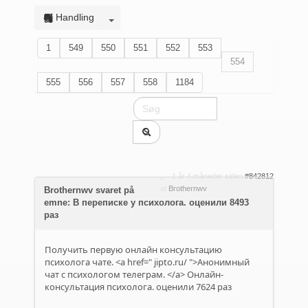
Handling
1
549
550
551
552
553
554
555
556
557
558
1184
1 år 4 måneder siden
#842812
af
Brothernwv
Brothernwv svaret på
emne: В переписке у психолога. оценили 8493
раз
Получить первую онлайн консультацию
психолога чате. <a href="
jipto.ru/
">Анонимный
чат с психологом телеграм. </a> Онлайн-
консультация психолога. оценили 7624 раз