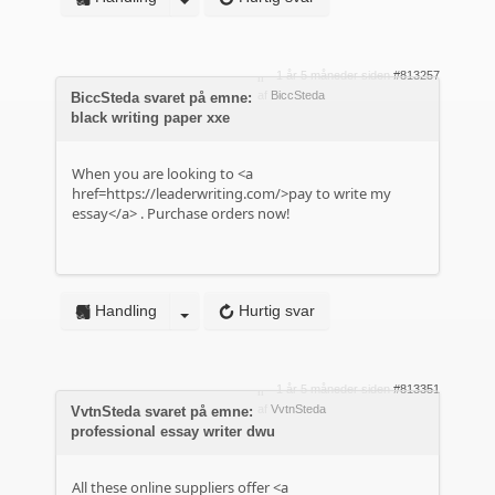
1 år 5 måneder siden
#813257
af
BiccSteda
BiccSteda svaret på emne:
black writing paper xxe
When you are looking to <a
href=https://leaderwriting.com/>pay to write my
essay</a> . Purchase orders now!
Handling
Hurtig svar
1 år 5 måneder siden
#813351
af
VvtnSteda
VvtnSteda svaret på emne:
professional essay writer dwu
All these online suppliers offer <a