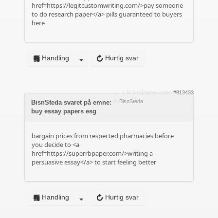
href=https://legitcustomwriting.com/>pay someone
to do research paper</a> pills guaranteed to buyers
here
Handling
Hurtig svar
1 år 5 måneder siden
#813433
af
BisnSteda
BisnSteda svaret på emne:
buy essay papers esg
bargain prices from respected pharmacies before
you decide to <a
href=https://superrbpaper.com/>writing a
persuasive essay</a> to start feeling better
Handling
Hurtig svar