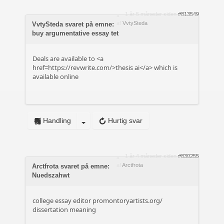
1 år 5 måneder siden
#813549
af
VvtySteda
VvtySteda svaret på emne:
buy argumentative essay tet
Deals are available to <a
href=https://revwrite.com/>thesis ai</a> which is
available online
Handling
Hurtig svar
1 år 4 måneder siden
#830255
af
Arctfrota
Arctfrota svaret på emne:
Nuedszahwt
college essay editor
promontoryartists.org/
dissertation meaning