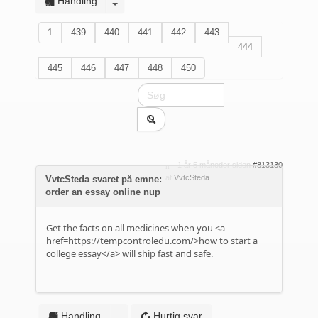
Handling
1
439
440
441
442
443
444
445
446
447
448
450
1 år 5 måneder siden
#813130
af
VvtcSteda
VvtcSteda svaret på emne:
order an essay online nup
Get the facts on all medicines when you <a
href=https://tempcontroledu.com/>how to start a
college essay</a> will ship fast and safe.
Handling
Hurtig svar