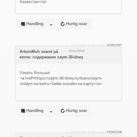
Казахстан</a>
Handling
Hurtig svar
2 måneder 3 uger siden
#1002787
af
ArturoMuh
ArturoMuh svaret på
emne: содержание zaym-30-dney
Узнать больше
<a href=https://zaym-30-dney.ru/loans/zaym-
onlayn-na-kartu>Займ онлайн на карту</a>
Handling
Hurtig svar
2 måneder 3 uger siden
#1003108