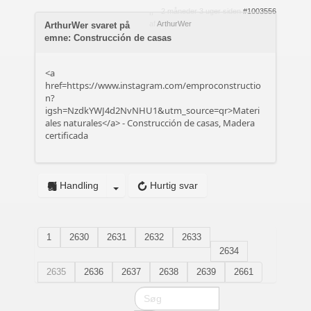
2 måneder 3 uger siden
#1003556
af
ArthurWer
ArthurWer svaret på
emne: Construcción de casas
<a
href=https://www.instagram.com/emproconstructio
n?
igsh=NzdkYWJ4d2NvNHU1&utm_source=qr>Materi
ales naturales</a> - Construcción de casas, Madera
certificada
Handling
Hurtig svar
1
2630
2631
2632
2633
2634
2635
2636
2637
2638
2639
2661