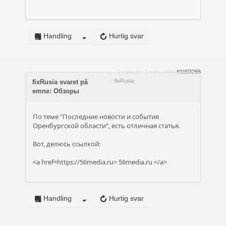
Handling
Hurtig svar
2 måneder 3 uger siden
#1003288
af
fixRusia
fixRusia svaret på
emne: Обзоры
По теме "Последние новости и события
Оренбургской области", есть отличная статья.
Вот, делюсь ссылкой:
<a href=https://56media.ru>
56media.ru
</a>
Handling
Hurtig svar