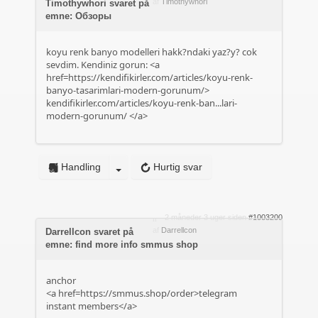
af
Timothywhori
Timothywhori svaret på
emne: Обзоры
koyu renk banyo modelleri hakk?ndaki yaz?y? cok
sevdim. Kendiniz gorun: <a
href=https://kendifikirler.com/articles/koyu-renk-
banyo-tasarimlari-modern-gorunum/>
kendifikirler.com/articles/koyu-renk-ban...lari-
modern-gorunum/
</a>
Handling
Hurtig svar
2 måneder 3 uger siden
#1003200
af
Darrellcon
Darrellcon svaret på
emne: find more info smmus shop
anchor
<a href=https://smmus.shop/order>telegram
instant members</a>