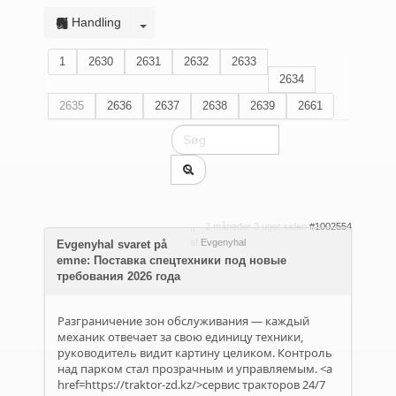
Handling
1
2630
2631
2632
2633
2634
2635
2636
2637
2638
2639
2661
2 måneder 3 uger siden
#1002554
af
Evgenyhal
Evgenyhal svaret på
emne: Поставка спецтехники под новые
требования 2026 года
Разграничение зон обслуживания — каждый
механик отвечает за свою единицу техники,
руководитель видит картину целиком. Контроль
над парком стал прозрачным и управляемым. <a
href=https://traktor-zd.kz/>сервис тракторов 24/7