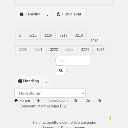
Handling
Hurtig svar
1
3215
3216
3217
3218
3219
3220
3221
3222
3223
3224
4544
Handling
Forum
Hovedforum
Div.
Desogen: Martin-Logan Buy
Tid til at oprette siden: 0.675 sekunder
Leveret af
Kunena Forum