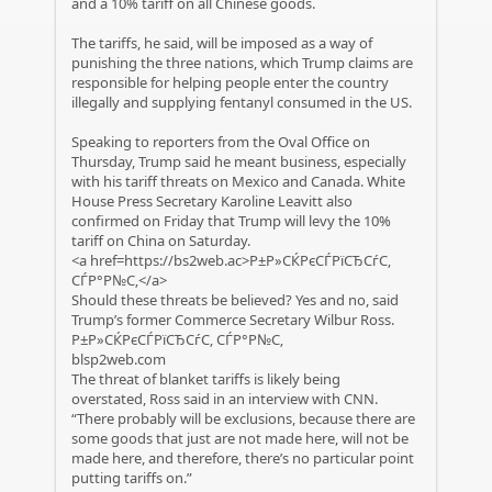
and a 10% tariff on all Chinese goods.
The tariffs, he said, will be imposed as a way of
punishing the three nations, which Trump claims are
responsible for helping people enter the country
illegally and supplying fentanyl consumed in the US.
Speaking to reporters from the Oval Office on
Thursday, Trump said he meant business, especially
with his tariff threats on Mexico and Canada. White
House Press Secretary Karoline Leavitt also
confirmed on Friday that Trump will levy the 10%
tariff on China on Saturday.
<a href=https://bs2web.ac>Р±Р»СЌРєСЃРїСЂСѓС‚
СЃР°Р№С‚</a>
Should these threats be believed? Yes and no, said
Trump’s former Commerce Secretary Wilbur Ross.
Р±Р»СЌРєСЃРїСЂСѓС‚ СЃР°Р№С‚
blsp2web.com
The threat of blanket tariffs is likely being
overstated, Ross said in an interview with CNN.
“There probably will be exclusions, because there are
some goods that just are not made here, will not be
made here, and therefore, there’s no particular point
putting tariffs on.”