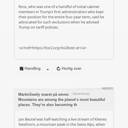
Ross, who was one of a handful of initial cabinet
members in Trump’s first administration who kept
their position for the entire four-year term, said he
advocated for such exclusions when he advised
Trump on tariff policies.
<a href=https://bsr2.org>bs2best at</a>
Handling
Hurtig svar
1 år 1 måned siden
#893551
af
MartinSewly
MartinSewly svaret på emne:
Mountains are among the planet’s most beautiful
places. They’re also becoming th
Jan Beutel was half-watching a live stream of Kleines
Nesthorn, a mountain peak in the Swiss Alps, when