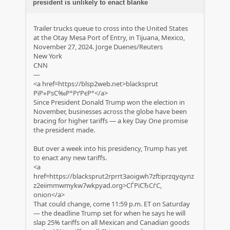
president is unlikely to enact blanke
Trailer trucks queue to cross into the United States
at the Otay Mesa Port of Entry, in Tijuana, Mexico,
November 27, 2024. Jorge Duenes/Reuters
New York
CNN
—
<a href=https://blsp2web.net>blacksprut
РїР»РѕС‰Р°РґРєР°</a>
Since President Donald Trump won the election in
November, businesses across the globe have been
bracing for higher tariffs — a key Day One promise
the president made.
But over a week into his presidency, Trump has yet
to enact any new tariffs.
<a
href=https://blacksprut2rprrt3aoigwh7zftiprzqyqynz
z2eiimmwmykw7wkpyad.org>СЃРїСЂСѓС‚
onion</a>
That could change, come 11:59 p.m. ET on Saturday
— the deadline Trump set for when he says he will
slap 25% tariffs on all Mexican and Canadian goods