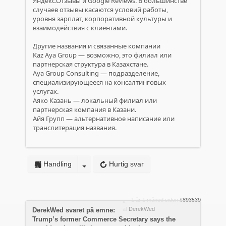
Яндекс.Отзывы и Google Reviews. В большинстве
случаев отзывы касаются условий работы,
уровня зарплат, корпоративной культуры и
взаимодействия с клиентами.
Другие названия и связанные компании
Kaz Aya Group — возможно, это филиал или
партнерская структура в Казахстане.
Aya Group Consulting — подразделение,
специализирующееся на консалтинговых
услугах.
Аяко Казань — локальный филиал или
партнерская компания в Казани.
Айя Групп — альтернативное написание или
транслитерация названия.
Handling
Hurtig svar
1 år 1 måned siden
#893539
af
DerekWed
DerekWed svaret på emne:
Trump’s former Commerce Secretary says the