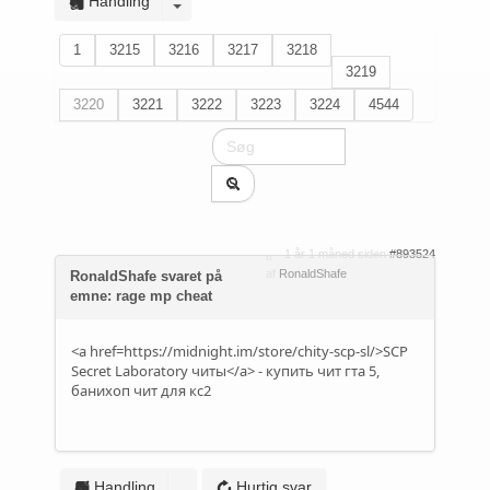
Handling
1
3215
3216
3217
3218
3219
3220
3221
3222
3223
3224
4544
1 år 1 måned siden
#893524
af
RonaldShafe
RonaldShafe svaret på
emne: rage mp cheat
<a href=https://midnight.im/store/chity-scp-sl/>SCP
Secret Laboratory читы</a> - купить чит гта 5,
банихоп чит для кс2
Handling
Hurtig svar