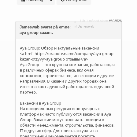
1 år 1 måned siden
#893526
af
Jameswab
Jameswab svaret på emne:
aya group казань
Aya Group: Обзор и актуальные вакансии
<a href=https://orabote.name/company/aya-group-
kazan-otzyvy>aya group отзывы</a>
Aya Group — это крупная компания, работающая
в различных сферах бизнеса, включая
консалтинг, строительство, инвестиции и другие
направления. В Казани и других городах она
известна как надежный работодатель и деловой
партнер.
Вакансии в Aya Group
На официальных ресурсах и популярных
платформах часто публикуются вакансии в Aya
Group. Вакансии могут включать позиции в
области менеджмента, строительства, финансов,
IT и других сфер. Для поиска актуальных
предложений рекомендуется посетить