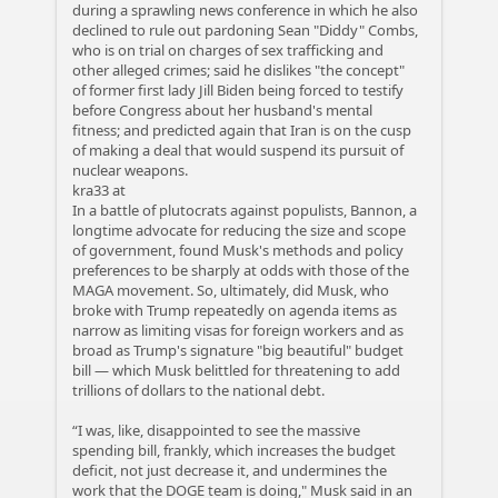
during a sprawling news conference in which he also
declined to rule out pardoning Sean "Diddy" Combs,
who is on trial on charges of sex trafficking and
other alleged crimes; said he dislikes "the concept"
of former first lady Jill Biden being forced to testify
before Congress about her husband's mental
fitness; and predicted again that Iran is on the cusp
of making a deal that would suspend its pursuit of
nuclear weapons.
kra33 at
In a battle of plutocrats against populists, Bannon, a
longtime advocate for reducing the size and scope
of government, found Musk's methods and policy
preferences to be sharply at odds with those of the
MAGA movement. So, ultimately, did Musk, who
broke with Trump repeatedly on agenda items as
narrow as limiting visas for foreign workers and as
broad as Trump's signature "big beautiful" budget
bill — which Musk belittled for threatening to add
trillions of dollars to the national debt.
“I was, like, disappointed to see the massive
spending bill, frankly, which increases the budget
deficit, not just decrease it, and undermines the
work that the DOGE team is doing," Musk said in an