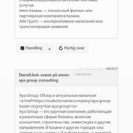
услугах.
Аяко Казань — локальный филиал или
партнерская компания в Казани.
Айя Групп — альтернативное написание или
транслитерация названия.
Handling
Hurtig svar
1 år 1 måned siden
#893527
af
DarrellJum
DarrellJum svaret på emne:
aya group consulting
Aya Group: Обзор и актуальные вакансии
<a href=https://orabote.name/company/aya-group-
kazan-otzyvy>kaz aya group</a>
Aya Group — это крупная компания, работающая
в различных сферах бизнеса, включая
консалтинг, строительство, инвестиции и другие
направления. В Казани и других городах она
известна как надежный работодатель и деловой