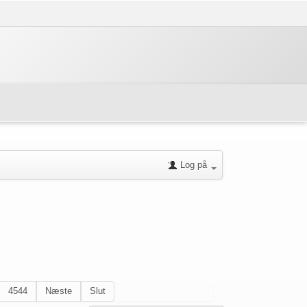
Log på
4544
Næste
Slut