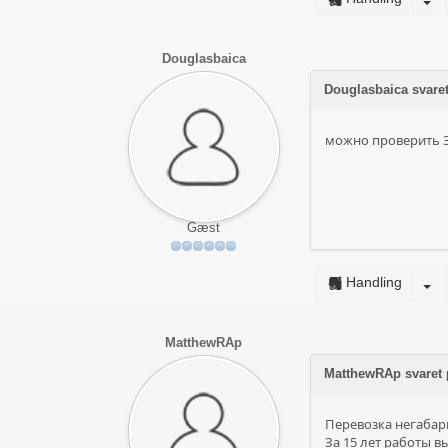
Douglasbaica
Douglasbaica svare
можно проверить ЗД
Gæst
Handling
MatthewRAp
MatthewRAp svaret
Перевозка негабар
За 15 лет работы в