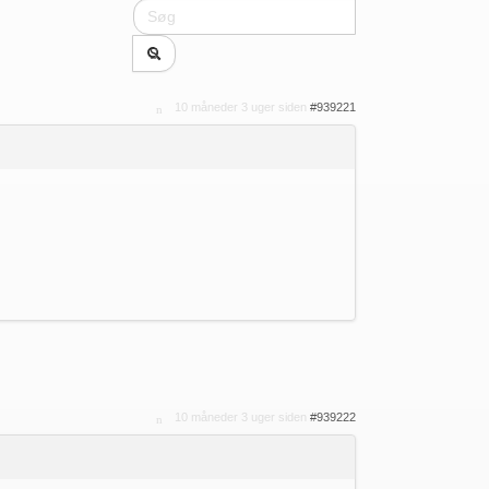
10 måneder 3 uger siden
#939221
10 måneder 3 uger siden
#939222