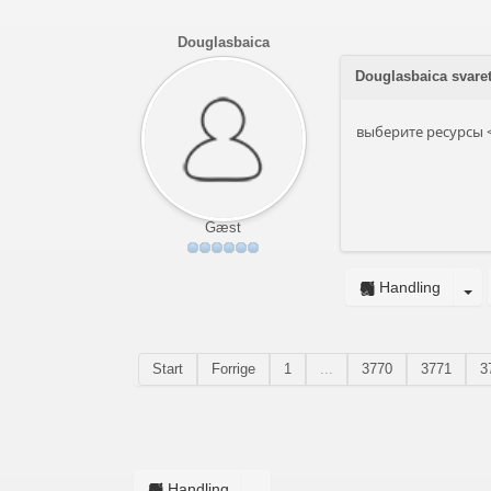
Douglasbaica
Douglasbaica svare
выберите ресурсы <
Gæst
Handling
Start
Forrige
1
...
3770
3771
3
Handling