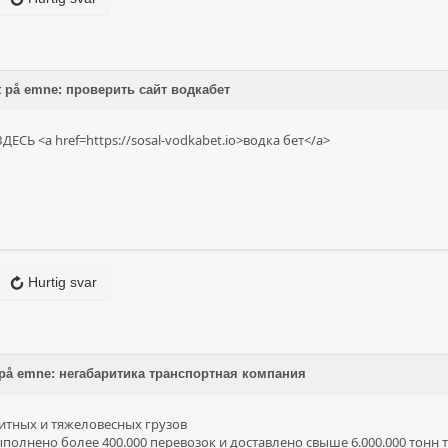
t på emne: проверить сайт водкабет
ЕСЬ <a href=https://sosal-vodkabet.io>водка бет</a>
Hurtig svar
 på emne: негабаритика транспортная компания
итных и тяжеловесных грузов
ыполнено более 400.000 перевозок и доставлено свыше 6.000.000 тонн 