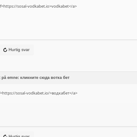
ef=https://sosal-vodkabet.io>vodkabet</a>
Hurtig svar
t på emne: кликните сюда вотка бет
f=https://sosal-vodkabet.io/>водкабет</a>
Hurtig svar