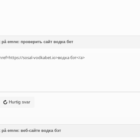
t på emne: проверить сайт водка бет
href=https://sosal-vodkabet.io>водка бэт</a>
Hurtig svar
t på emne: веб-сайте водка бэт