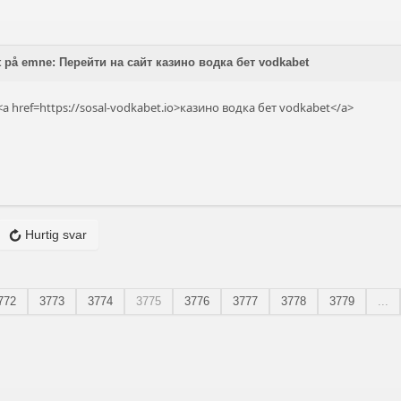
t på emne: Перейти на сайт казино водка бет vodkabet
a href=https://sosal-vodkabet.io>казино водка бет vodkabet</a>
Hurtig svar
772
3773
3774
3775
3776
3777
3778
3779
...