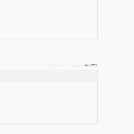
10 måneder 3 uger siden
#939224