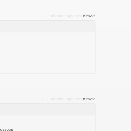
10 måneder 3 uger siden
#939225
10 måneder 3 uger siden
#939233
товаров