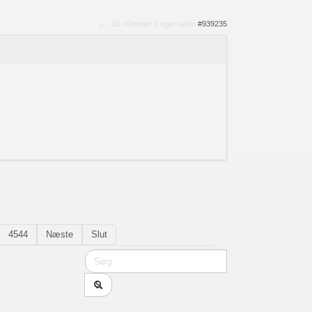
10 måneder 3 uger siden
#939235
4544
Næste
Slut