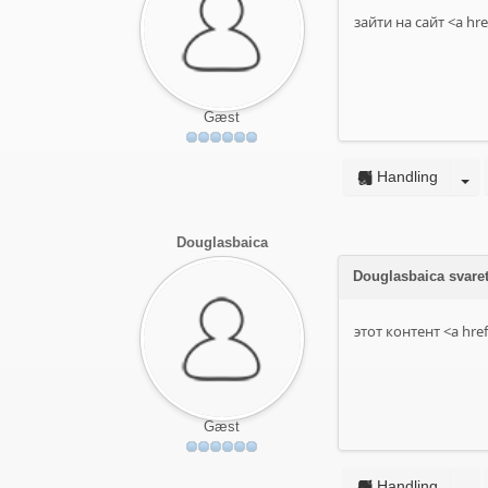
зайти на сайт <a hr
Gæst
Handling
Douglasbaica
Douglasbaica svare
этот контент <a hre
Gæst
Handling