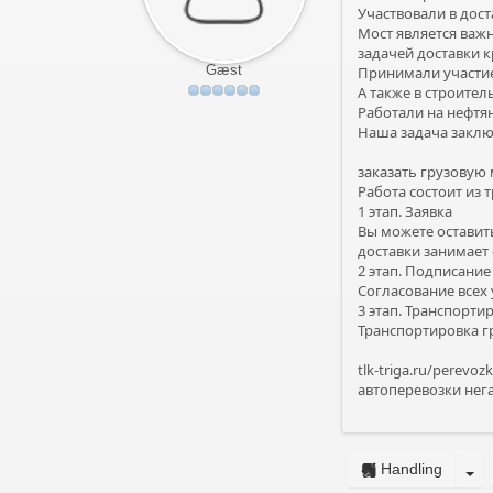
Участвовали в дост
Мост является важ
задачей доставки 
Gæst
Принимали участие
А также в строите
Работали на нефтя
Наша задача заклю
заказать грузовую
Работа состоит из 
1 этап. Заявка
Вы можете оставить
доставки занимает 
2 этап. Подписани
Согласование всех
3 этап. Транспорти
Транспортировка гр
tlk-triga.ru/perev
автоперевозки нег
Handling