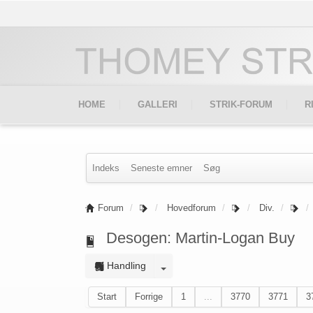
HOME
GALLERI
STRIK-FORUM
R
Indeks
Seneste emner
Søg
Forum
Hovedforum
Div.
Desogen: Martin-Logan Buy
Handling
Start
Forrige
1
...
3770
3771
3