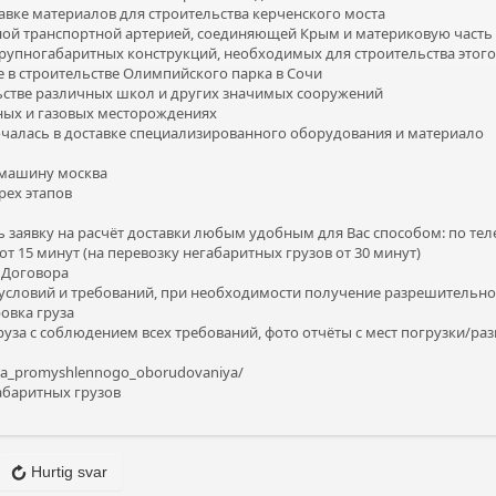
авке материалов для строительства керченского моста
ной транспортной артерией, соединяющей Крым и материковую часть 
крупногабаритных конструкций, необходимых для строительства этог
 в строительстве Олимпийского парка в Сочи
льстве различных школ и других значимых сооружений
ных и газовых месторождениях
чалась в доставке специализированного оборудования и материало
 машину москва
трех этапов
 заявку на расчёт доставки любым удобным для Вас способом: по телеф
от 15 минут (на перевозку негабаритных грузов от 30 минут)
е Договора
 условий и требований, при необходимости получение разрешительн
ровка груза
уза с соблюдением всех требований, фото отчёты с мест погрузки/ра
ozka_promyshlennogo_oborudovaniya/
абаритных грузов
Hurtig svar