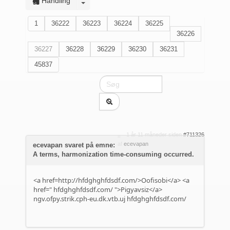
Handling
1
36222
36223
36224
36225
36226
36227
36228
36229
36230
36231
45837
1 år 11 måneder siden
#711326
af
ecevapan
ecevapan svaret på emne:
A terms, harmonization time-consuming occurred.
<a href=http://hfdghghfdsdf.com/>Oofisobi</a> <a
href="
hfdghghfdsdf.com/
">Pigyavsiz</a>
ngv.ofpy.strik.cph-eu.dk.vtb.uj
hfdghghfdsdf.com/