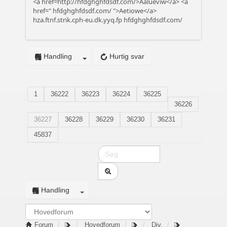
<a href=http://hfdghghfdsdf.com/>Aalueviw</a> <a
href="
hfdghghfdsdf.com/
">Aetiowe</a>
hza.ftnf.strik.cph-eu.dk.yyq.fp
hfdghghfdsdf.com/
Handling
Hurtig svar
1
36222
36223
36224
36225
36226
36227
36228
36229
36230
36231
45837
Handling
Forum
Hovedforum
Div.