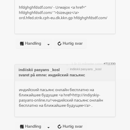
hfdghghfdsdf.com/
- Urwajox <a href="
hfdghghfdsdf.com/
">Isizeujez</a>
ord.hfed.strik.cph-eu.dk.kkn.gp
hfdghghfdsdf.com/
Handling
Hurtig svar
1 år 11 måneder siden
#711330
af
indiiskii pasyans _kosl
indiiskii pasyans _kosl
svaret på emne: индийский пасьянс
индийский пасьянс онлайн бесплатно на
ближайшее будущее <a href=http://indiyskiy-
pasyans-online.ru/>индийский пасьянс онлайн
бесплатно на ближайшее будущее</a> .
Handling
Hurtig svar