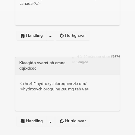
canada</a>
Handling
Hurtig svar
4 år 10 måneder siden
#1674
af
Kiaagido
Kiaagido svaret på emne:
dqixdcoc
<a href="
hydroxychloroquinezf.com/
">hydroxychloroquine 200 mg tab</a>
Handling
Hurtig svar