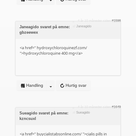
4 år 10 måneder siden
#1598
af
Janeagido
Janeagido svaret på emne:
gbzeewex
<a href="
hydroxychloroquinezf.com/
">hydroxychloroquine 400 mg</a>
Handling
Hurtig svar
4 år 10 måneder siden
#1649
af
Sueagido
Sueagido svaret på emne:
kzncsuxl
<a href="
buycialistabsonline.com/
">cialis pills in