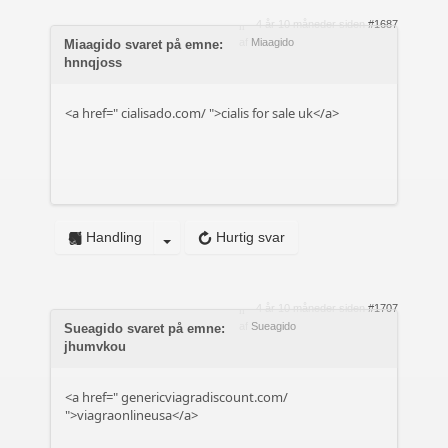
4 år 10 måneder siden
#1687
af
Miaagido
Miaagido svaret på emne:
hnnqjoss
<a href="
cialisado.com/
">cialis for sale uk</a>
Handling
Hurtig svar
4 år 10 måneder siden
#1707
af
Sueagido
Sueagido svaret på emne:
jhumvkou
<a href="
genericviagradiscount.com/
">viagraonlineusa</a>