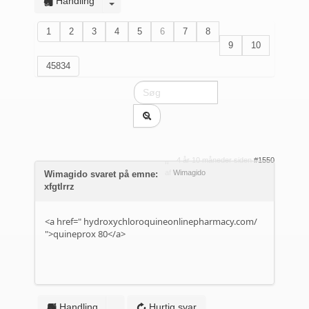
Handling
1
2
3
4
5
6
7
8
9
10
45834
4 år 10 måneder siden
#1550
af
Wimagido
Wimagido svaret på emne:
xfgtlrrz
<a href="
hydroxychloroquineonlinepharmacy.com/
">quineprox 80</a>
Handling
Hurtig svar