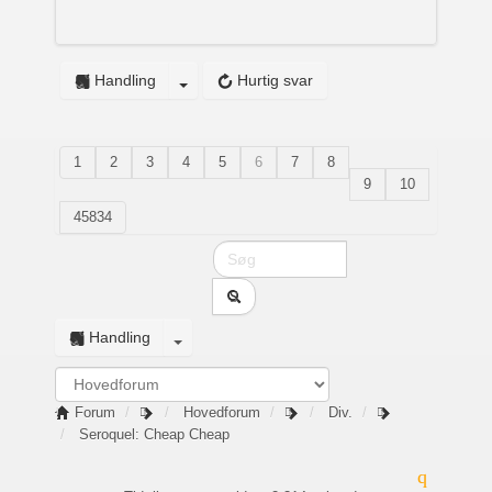
Handling
Hurtig svar
1
2
3
4
5
6
7
8
9
10
45834
Handling
Forum
Hovedforum
Div.
Seroquel: Cheap Cheap