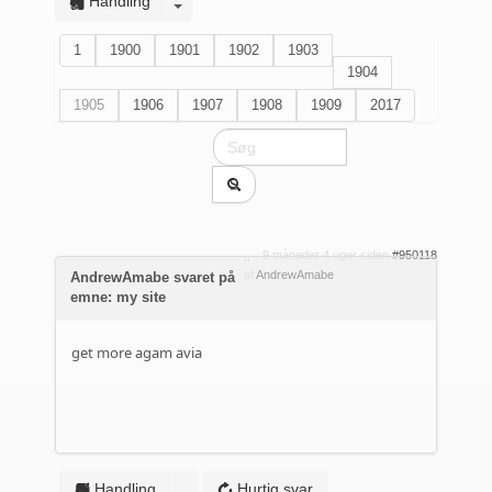
Handling
1
1900
1901
1902
1903
1904
1905
1906
1907
1908
1909
2017
9 måneder 4 uger siden
#950118
af
AndrewAmabe
AndrewAmabe svaret på
emne: my site
get more
agam avia
Handling
Hurtig svar