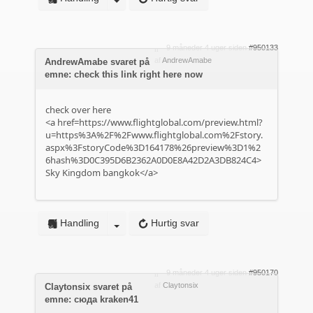
9 måneder 4 uger siden
#950133
af
AndrewAmabe
AndrewAmabe svaret på
emne: check this link right here now
check over here
<a href=https://www.flightglobal.com/preview.html?
u=https%3A%2F%2Fwww.flightglobal.com%2Fstory.
aspx%3FstoryCode%3D164178%26preview%3D1%2
6hash%3D0C395D6B2362A0D0E8A42D2A3DB824C4>
Sky Kingdom bangkok</a>
Handling
Hurtig svar
9 måneder 4 uger siden
#950170
af
Claytonsix
Claytonsix svaret på
emne: сюда kraken41