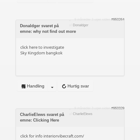
9 måneder 3 uger siden
#950264
af
Donaldger
Donaldger svaret på
emne: why not find out more
click here to investigate
Sky Kingdom bangkok
Handling
Hurtig svar
9 måneder 3 uger siden
#950329
af
CharlieElews
CharlieElews svaret på
emne: Clicking Here
click for info
interiorvibecraft.com/