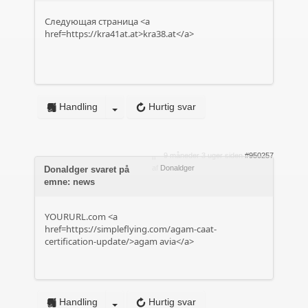
Следующая страница <a
href=https://kra41at.at>kra38.at</a>
Handling
Hurtig svar
9 måneder 3 uger siden
#950257
af
Donaldger
Donaldger svaret på
emne: news
YOURURL.com <a
href=https://simpleflying.com/agam-caat-
certification-update/>agam avia</a>
Handling
Hurtig svar