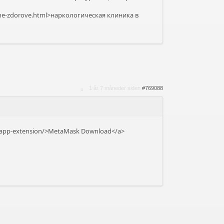
nashe-zdorove.html>наркологическая клиника в
1 år 7 måneder siden
#769088
letapp-extension/>MetaMask Download</a>