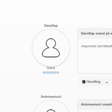
Davidlap
Davidlap svaret på
important site
Meta
Gæst
Handling
Antoinesnuct
Antoinesnuct svaret