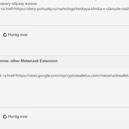
овому образу жизни.
 <a href=https://diety-pohudej.ru/narkologicheskaya-klinika-v-ulanude-
Hurtig svar
 emne: other Metamask Extension
out <a href=https://sites.google.com/mycryptowalletus.com/metamaskwal
Hurtig svar