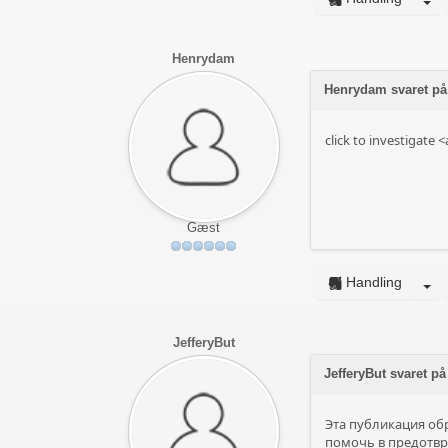
Henrydam
Henrydam svaret på 
click to investigat
Gæst
Handling
JefferyBut
JefferyBut svaret
Эта публикация об
помочь в предотвр