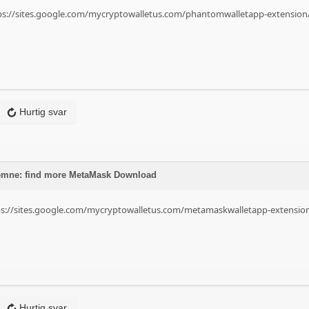
ttps://sites.google.com/mycryptowalletus.com/phantomwalletapp-extensi
Hurtig svar
 emne: find more MetaMask Download
tps://sites.google.com/mycryptowalletus.com/metamaskwalletapp-extensi
Hurtig svar