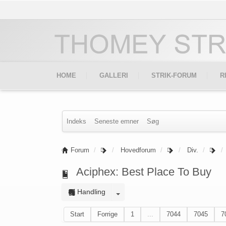
HOME
GALLERI
STRIK-FORUM
R
Indeks
Seneste emner
Søg
Forum
Hovedforum
Div.
Aciphex: Best Place To Buy
Handling
Start
Forrige
1
...
7044
7045
7