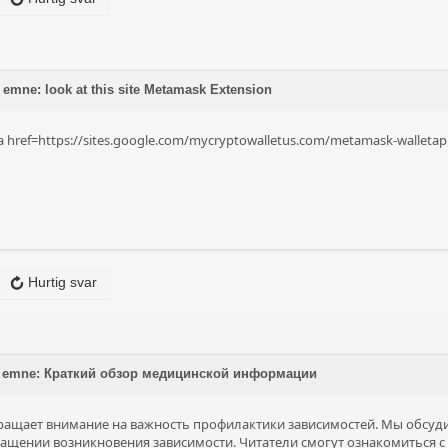
emne: look at this site Metamask Extension
e <a href=https://sites.google.com/mycryptowalletus.com/metamask-wallet
Hurtig svar
 på emne: Краткий обзор медицинской информации
ращает внимание на важность профилактики зависимостей. Мы обсуди
ащении возникновения зависимости. Читатели смогут ознакомиться с