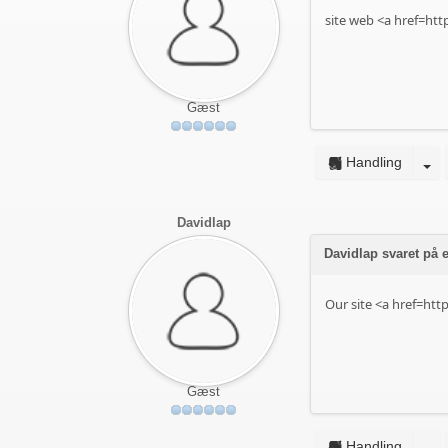
site web <a href=h
Gæst
Handling
Davidlap
Davidlap svaret på
Our site <a href=ht
Gæst
Handling