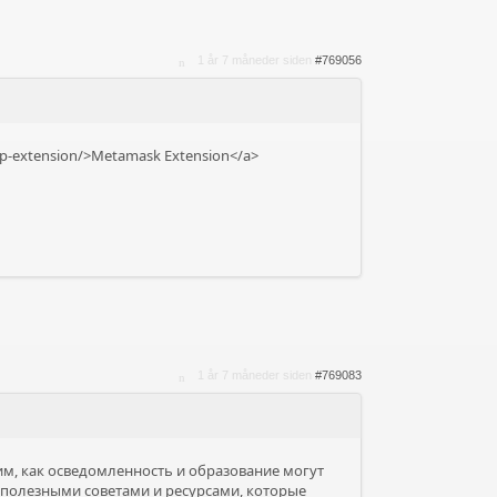
1 år 7 måneder siden
#769056
app-extension/>Metamask Extension</a>
1 år 7 måneder siden
#769083
м, как осведомленность и образование могут
 полезными советами и ресурсами, которые