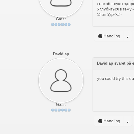
способствуют здор
Углубиться в тему -
Улан-Удэ</a>
Gæst
Handling
Davidlap
Davidlap svaret på
you could try this 
Gæst
Handling