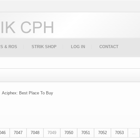
IS & ROS
STRIK SHOP
LOG IN
CONTACT
Aciphex: Best Place To Buy
046
7047
7048
7049
7050
7051
7052
7053
...