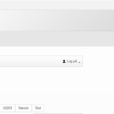
Log på
10203
Næste
Slut