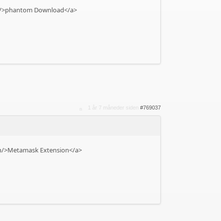
on/>phantom Download</a>
1 år 7 måneder siden
#769037
on/>Metamask Extension</a>