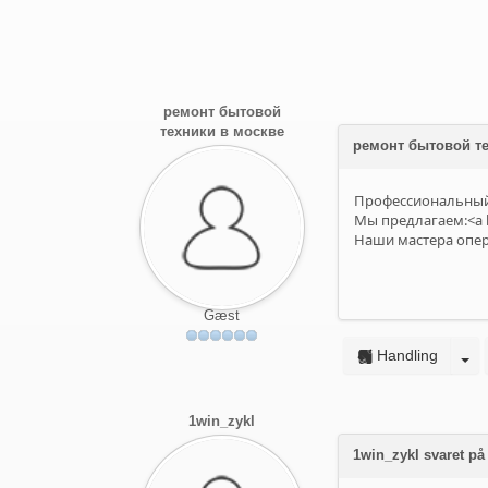
ремонт бытовой
техники в москве
ремонт бытовой те
Профессиональный 
Мы предлагаем:<a h
Наши мастера опера
Gæst
Handling
1win_zykl
1win_zykl svaret på