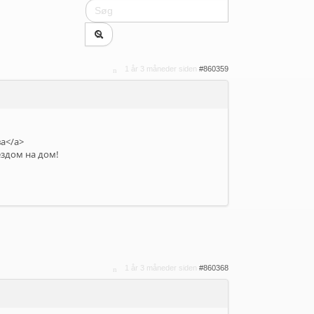
1 år 3 måneder siden
#860359
ва</a>
ездом на дом!
1 år 3 måneder siden
#860368