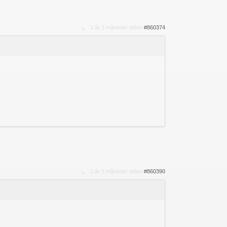
1 år 3 måneder siden
#860374
1 år 3 måneder siden
#860390