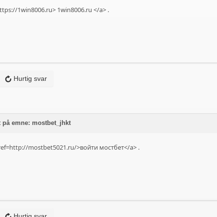
ttps://1win8006.ru>
1win8006.ru
</a> .
Hurtig svar
t på emne: mostbet_jhkt
ef=http://mostbet5021.ru/>войти мостбет</a> .
Hurtig svar