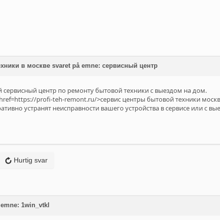
хники в москве svaret på emne: сервисный центр
сервисный центр по ремонту бытовой техники с выездом на дом.
ref=https://profi-teh-remont.ru/>сервис центры бытовой техники моск
тивно устранят неисправности вашего устройства в сервисе или с вы
Hurtig svar
 emne: 1win_vtkl