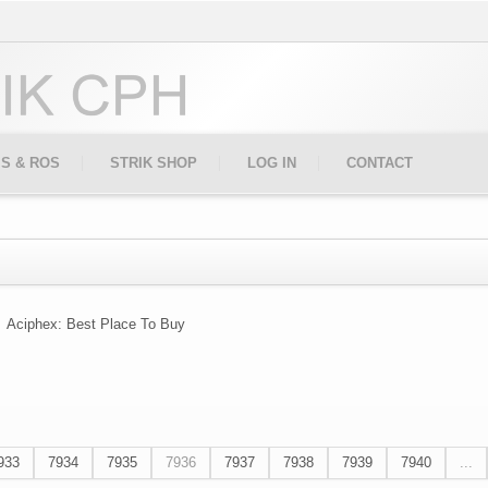
IS & ROS
STRIK SHOP
LOG IN
CONTACT
Aciphex: Best Place To Buy
933
7934
7935
7936
7937
7938
7939
7940
...