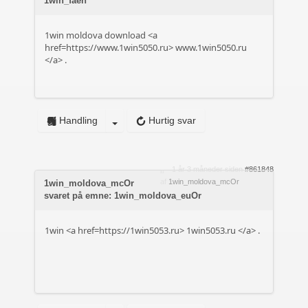
1win_faen
1win moldova download <a
href=https://www.1win5050.ru>
www.1win5050.ru
</a> .
Handling
Hurtig svar
1 år 3 måneder siden
#861848
af
1win_moldova_mcOr
1win_moldova_mcOr
svaret på emne: 1win_moldova_euOr
1win <a href=https://1win5053.ru>
1win5053.ru
</a> .