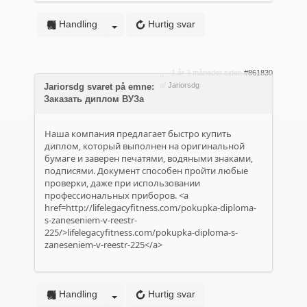
Handling
Hurtig svar
1 år 3 måneder siden
#861830
af
Jariorsdg
Jariorsdg svaret på emne:
Заказать диплом ВУЗа
Наша компания предлагает быстро купить
диплом, который выполнен на оригинальной
бумаге и заверен печатями, водяными знаками,
подписями. Документ способен пройти любые
проверки, даже при использовании
профессиональных приборов. <a
href=http://lifelegacyfitness.com/pokupka-diploma-
s-zaneseniem-v-reestr-
225/>lifelegacyfitness.com/pokupka-diploma-s-
zaneseniem-v-reestr-225</a>
Handling
Hurtig svar