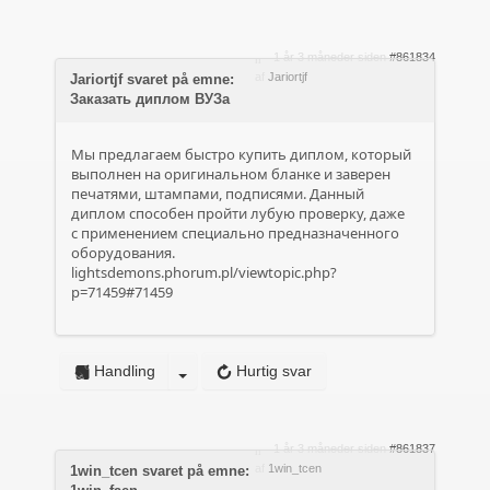
1 år 3 måneder siden
#861834
af
Jariortjf
Jariortjf svaret på emne:
Заказать диплом ВУЗа
Мы предлагаем быстро купить диплом, который
выполнен на оригинальном бланке и заверен
печатями, штампами, подписями. Данный
диплом способен пройти лубую проверку, даже
с применением специально предназначенного
оборудования.
lightsdemons.phorum.pl/viewtopic.php?
p=71459#71459
Handling
Hurtig svar
1 år 3 måneder siden
#861837
af
1win_tcen
1win_tcen svaret på emne: