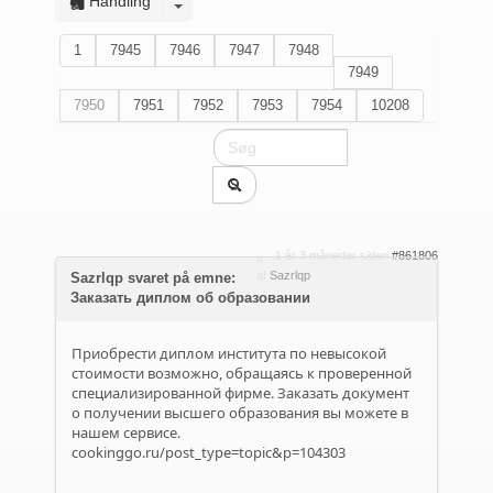
Handling
1
7945
7946
7947
7948
7949
7950
7951
7952
7953
7954
10208
1 år 3 måneder siden
#861806
af
Sazrlqp
Sazrlqp svaret på emne:
Заказать диплом об образовании
Приобрести диплом института по невысокой
стоимости возможно, обращаясь к проверенной
специализированной фирме. Заказать документ
о получении высшего образования вы можете в
нашем сервисе.
cookinggo.ru/post_type=topic&p=104303