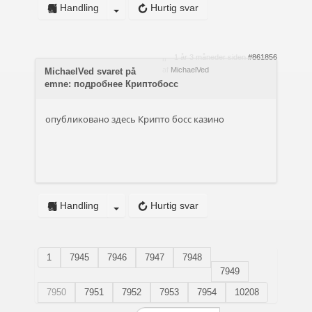
Handling
Hurtig svar
1 år 3 måneder siden
#861856
af
MichaelVed
MichaelVed svaret på
emne: подробнее Криптобосс
опубликовано здесь
Крипто босс казино
Handling
Hurtig svar
1
7945
7946
7947
7948
7949
7950
7951
7952
7953
7954
10208