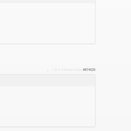
1 år 2 måneder siden
#874626