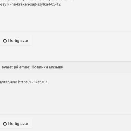
-ssylki-na-kraken-sajt-ssylka4-05-12
Hurtig svar
l svaret på emne: Новинки музыки
опулярную
https://25kat.ru/
.
Hurtig svar