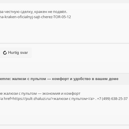
а честную сделку, кракен не подвёл.
-na-kraken-oficialnyj-sajt-cherez-TOR-05-12
Hurtig svar
på emne: жалюзи с пультом — комфорт и удобство в вашем доме
е жалюзи с пультом — экономия и комфорт
 href=https://pult-zhaluzi.ru/>жалюзи с пультом</a> . +7 (499) 638-25-37