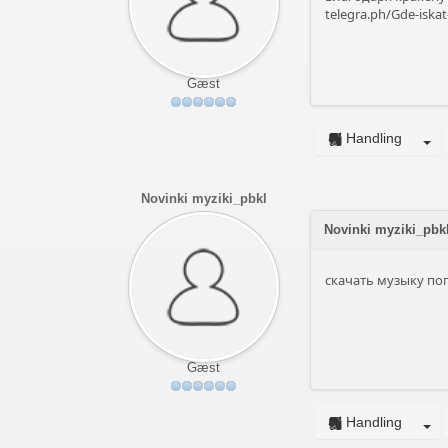
telegra.ph/Gde-iskat
Gæst
Handling
Novinki myziki_pbkl
Novinki myziki_pbk
скачать музыку п
Gæst
Handling