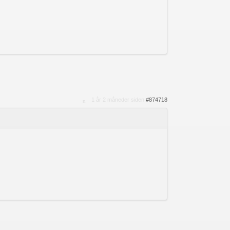
1 år 2 måneder siden
#874718