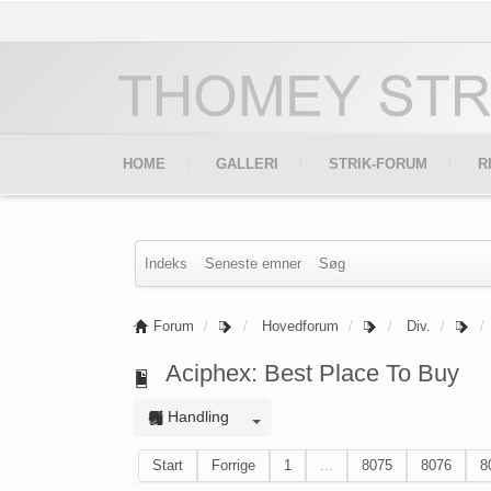
HOME
GALLERI
STRIK-FORUM
R
Indeks
Seneste emner
Søg
Forum
Hovedforum
Div.
Aciphex: Best Place To Buy
Handling
Start
Forrige
1
...
8075
8076
8