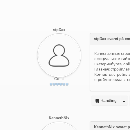
stpDax
stpDax svaret på 
Качественные стро
официальном сайте
Екатеринбурга, on
Главная:
стройпла
Контакты:
стройпла
Gæst
стройматериалы:
с
Handling
KennethNix
KennethNix svaret