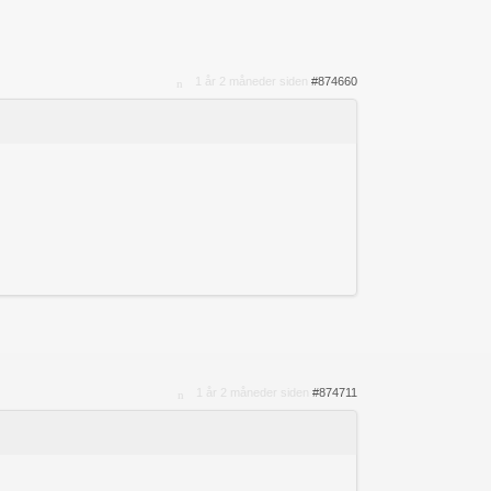
1 år 2 måneder siden
#874660
1 år 2 måneder siden
#874711