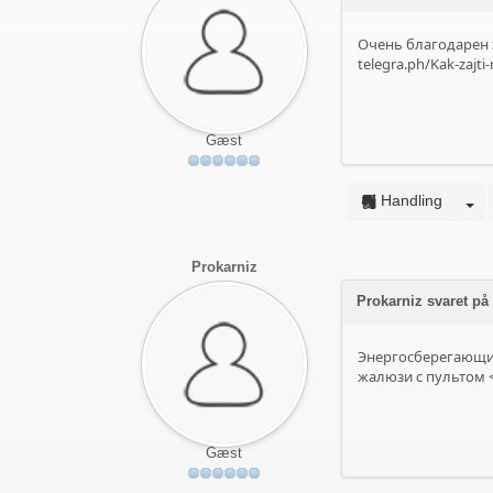
Очень благодарен з
telegra.ph/Kak-zajti
Gæst
Handling
Prokarniz
Prokarniz svaret 
Энергосберегающи
жалюзи с пультом <a
Gæst