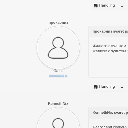
Handling
прокарниз
прокарниз svaret 
Жалюзи с пультом 
жалюзи с пультом <a
Gæst
Handling
KennethNix
KennethNix svaret
Благодаря кракену 