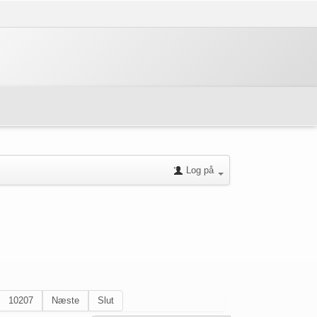
Log på
10207
Næste
Slut