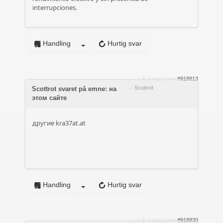
interrupciones.
Handling
Hurtig svar
1 år 1 dag siden
#918813
af
Scottrot
Scottrot svaret på emne: на
этом сайте
другие
kra37at.at
Handling
Hurtig svar
1 år 1 dag siden
#918830