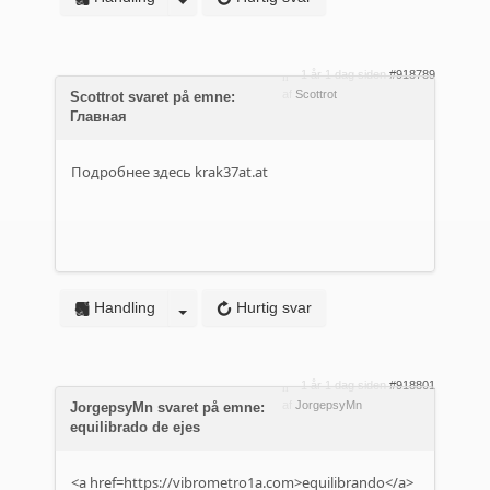
1 år 1 dag siden
#918789
af
Scottrot
Scottrot svaret på emne:
Главная
Подробнее здесь
krak37at.at
Handling
Hurtig svar
1 år 1 dag siden
#918801
af
JorgepsyMn
JorgepsyMn svaret på emne:
equilibrado de ejes
<a href=https://vibrometro1a.com>equilibrando</a>