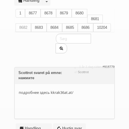
Handling
1
8677
8678
8679
8680
8681
8682
8683
8684
8685
8686
10204
1 år 1 dag siden
#918779
af
Scottrot
Scottrot svaret på emne:
нажмите
подробнее здесь
kkrak36at.at/
Handling
Hurtig svar