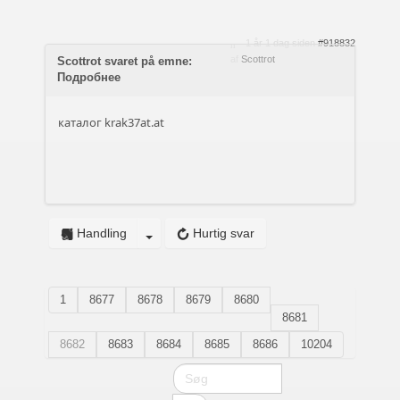
1 år 1 dag siden
#918832
af
Scottrot
Scottrot svaret på emne:
Подробнее
каталог
krak37at.at
Handling
Hurtig svar
1
8677
8678
8679
8680
8681
8682
8683
8684
8685
8686
10204