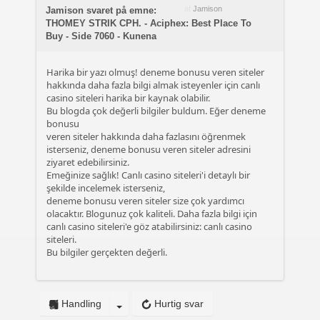
af
Jamison
Jamison svaret på emne:
THOMEY STRIK CPH. - Aciphex: Best Place To
Buy - Side 7060 - Kunena
Harika bir yazı olmuş! deneme bonusu veren siteler
hakkında daha fazla bilgi almak isteyenler için canlı
casino siteleri harika bir kaynak olabilir.
Bu blogda çok değerli bilgiler buldum. Eğer deneme
bonusu
veren siteler hakkında daha fazlasını öğrenmek
isterseniz, deneme bonusu veren siteler adresini
ziyaret edebilirsiniz.
Emeğinize sağlık! Canlı casino siteleri'i detaylı bir
şekilde incelemek isterseniz,
deneme bonusu veren siteler size çok yardımcı
olacaktır. Blogunuz çok kaliteli. Daha fazla bilgi için
canlı casino siteleri'e göz atabilirsiniz: canlı casino
siteleri.
Bu bilgiler gerçekten değerli.
Handling
Hurtig svar