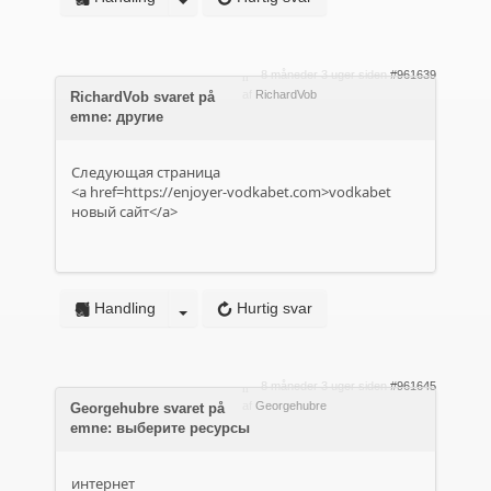
8 måneder 3 uger siden
#961639
af
RichardVob
RichardVob svaret på
emne: другие
Следующая страница
<a href=https://enjoyer-vodkabet.com>vodkabet
новый сайт</a>
Handling
Hurtig svar
8 måneder 3 uger siden
#961645
af
Georgehubre
Georgehubre svaret på
emne: выберите ресурсы
интернет