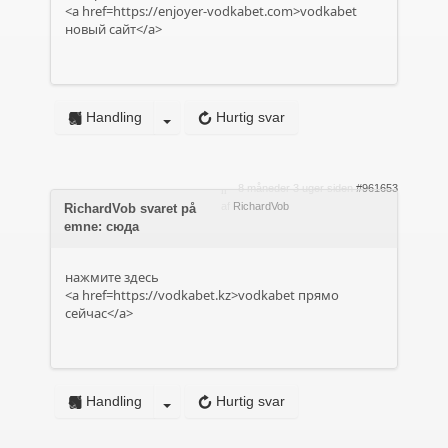
<a href=https://enjoyer-vodkabet.com>vodkabet
новый сайт</a>
Handling
Hurtig svar
8 måneder 3 uger siden
#961653
af
RichardVob
RichardVob svaret på
emne: сюда
нажмите здесь
<a href=https://vodkabet.kz>vodkabet прямо
сейчас</a>
Handling
Hurtig svar