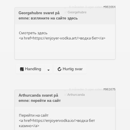
8 måneder 3 uger siden
#961664
af
Georgehubre
Georgehubre svaret på
emne: взгляните на сайте здесь
Смотреть здесь
<a href=https://enjoyer-vodka.art/>водка бет</a>
Handling
Hurtig svar
8 måneder 3 uger siden
#961675
af
Arthurcanda
Arthurcanda svaret på
emne: перейти на сайт
Перейти на сайт
<a href=https://enjoyervodka.io/>водка бет
казино</a>