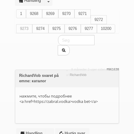
Handling
1
9268
9269
9270
9271
9272
9273
9274
9275
9276
9277
10200
8 måneder 3 uger siden
#961638
af
RichardVob
RichardVob svaret på
emne: каталог
нажмите, чтобы подробнее
<a href=https://zabral.vodka>vodka bet</a>
Handling
Hurtig svar