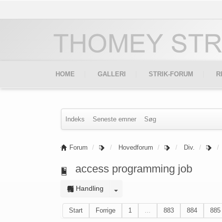
HOME
GALLERI
STRIK-FORUM
R
Indeks
Seneste emner
Søg
Forum
Hovedforum
Div.
access programming job
Handling
Start
Forrige
1
...
883
884
885