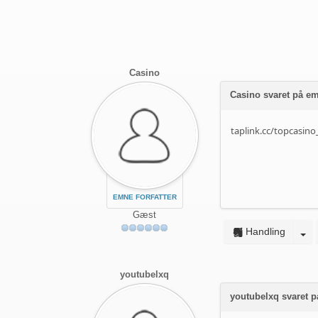
Casino
Casino svaret på e
taplink.cc/topcasino
EMNE FORFATTER
Gæst
Handling
youtubelxq
youtubelxq svaret 