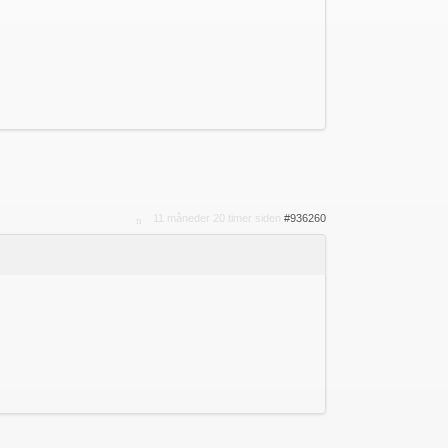
11 måneder 20 timer siden
#936260