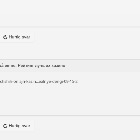
Hurtig svar
på emne: Рейтинг лучших казино
uchshih-onlajn-kazin...ealnye-dengi-09-15-2
Hurtig svar