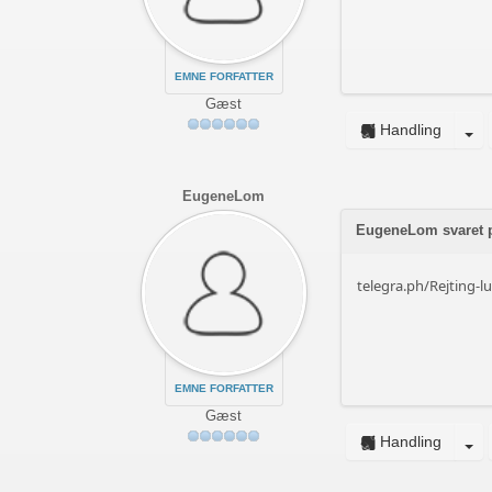
EMNE FORFATTER
Gæst
Handling
EugeneLom
EugeneLom svaret 
telegra.ph/Rejting-l
EMNE FORFATTER
Gæst
Handling