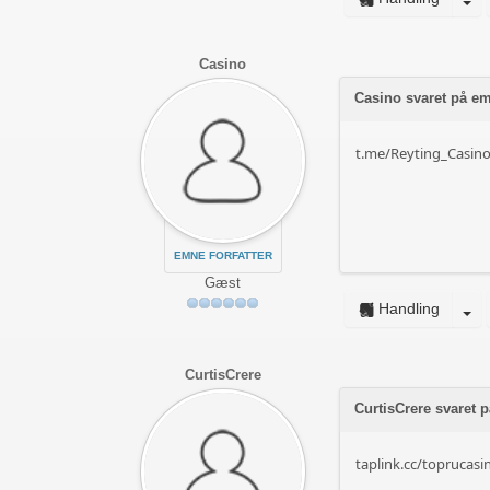
Casino
Casino svaret på e
t.me/Reyting_Casino
EMNE FORFATTER
Gæst
Handling
CurtisCrere
CurtisCrere svaret p
taplink.cc/toprucasi