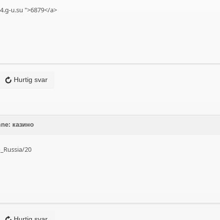
54.g-u.su
">6879</a>
Hurtig svar
mne: казино
_Russia/20
Hurtig svar