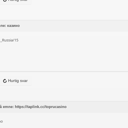
mne: казино
_Russia/15
Hurtig svar
å emne: https://taplink.cc/toprucasino
no