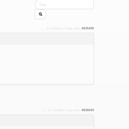
11 måneder 2 dage siden
#935499
11 måneder 1 dag siden
#936049