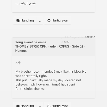
قسم الرياضيات
Handling
Hurtig svar
2 år 3 uger siden
#699916
af
Yong
Yong svaret på emne:
THOMEY STRIK CPH. - uden ROFUS - Side 52 -
Kunena
A片
My brother recommended I may like this blog. He
was once totally right.
This put up actually made my day. You can not
believe simply how much time I had spent
for this info! Thanks!
Handling
Hurtig svar