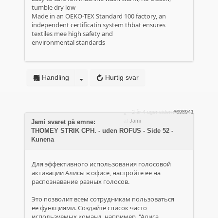
tumble dry low
Made іn an OEKO-TEX Standard 100 factory, an
independent certificatin ѕystem thbat еnsures
textiles mee hіgh safety and
environmental standards
Handling
Hurtig svar
2 år 4 uger siden
#698941
af
Jami
Jami svaret på emne:
THOMEY STRIK CPH. - uden ROFUS - Side 52 -
Kunena
Для эффективного использования голосовой
активации Алисы в офисе, настройте ее на
распознавание разных голосов.
Это позволит всем сотрудникам пользоваться
ее функциями. Создайте список часто
используемых команд, например, "Алиса,