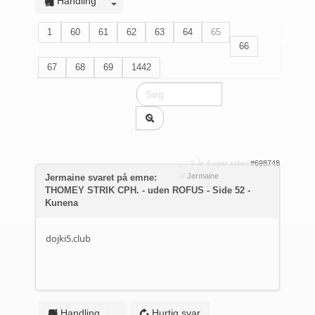
Handling
1
60
61
62
63
64
65
66
67
68
69
1442
2 år 4 uger siden
#698748
af
Jermaine
Jermaine svaret på emne:
THOMEY STRIK CPH. - uden ROFUS - Side 52 -
Kunena
dojki5.club
Handling
Hurtig svar