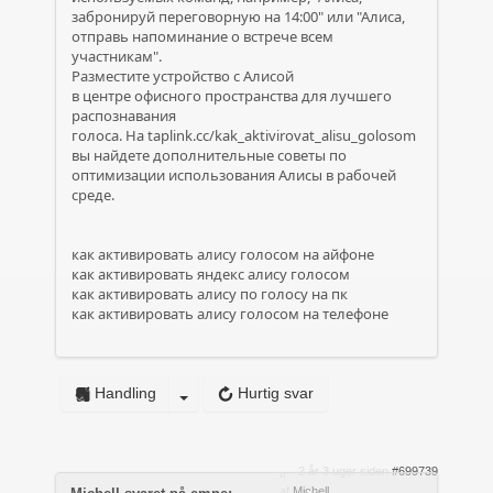
забронируй переговорную на 14:00" или "Алиса,
отправь напоминание о встрече всем
участникам".
Разместите устройство с Алисой
в центре офисного пространства для лучшего
распознавания
голоса. На
taplink.cc/kak_aktivirovat_alisu_golosom
вы найдете дополнительные советы по
оптимизации использования Алисы в рабочей
среде.
как активировать алису голосом на айфоне
как активировать яндекс алису голосом
как активировать алису по голосу на пк
как активировать алису голосом на телефоне
Handling
Hurtig svar
2 år 3 uger siden
#699739
af
Michell