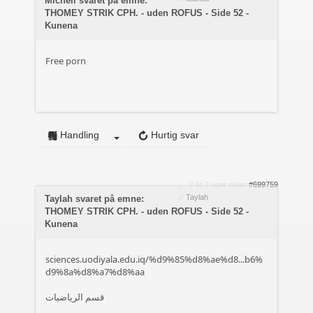
Michell svaret på emne:
THOMEY STRIK CPH. - uden ROFUS - Side 52 -
Kunena
Free porn
Handling
Hurtig svar
2 år 3 uger siden
#699759
af
Taylah
Taylah svaret på emne:
THOMEY STRIK CPH. - uden ROFUS - Side 52 -
Kunena
sciences.uodiyala.edu.iq/%d9%85%d8%ae%d8...b6%
d9%8a%d8%a7%d8%aa
قسم الرياضيات