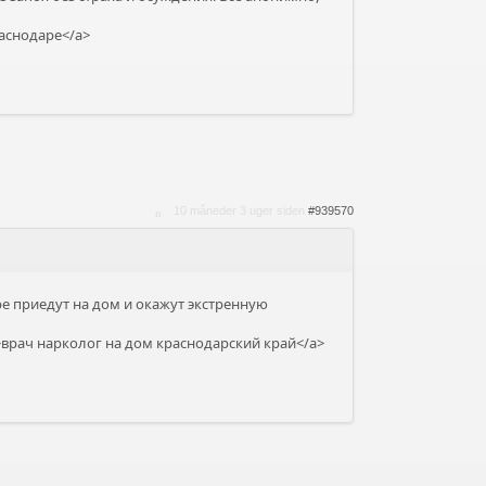
раснодаре</a>
10 måneder 3 uger siden
#939570
е приедут на дом и окажут экстренную
>врач нарколог на дом краснодарский край</a>