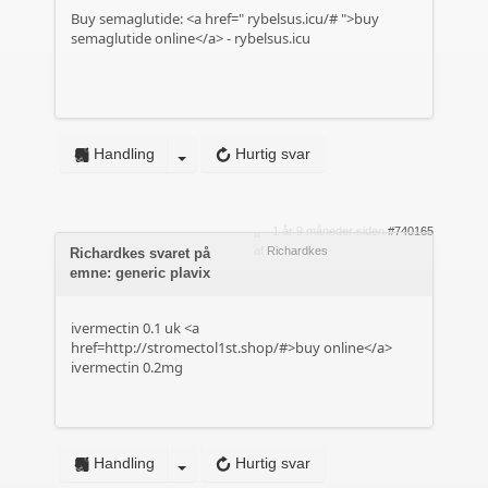
Buy semaglutide: <a href="
rybelsus.icu/#
">buy
semaglutide online</a> - rybelsus.icu
Handling
Hurtig svar
1 år 9 måneder siden
#740165
af
Richardkes
Richardkes svaret på
emne: generic plavix
ivermectin 0.1 uk <a
href=http://stromectol1st.shop/#>buy online</a>
ivermectin 0.2mg
Handling
Hurtig svar