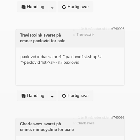
Handling
Hurtig svar
1 år 9 måneder siden
#740026
af
Travisoxink
Travisoxink svaret på
emne: paxlovid for sale
paxlovid india: <a href="
paxlovid1st.shop/#
">paxlovid 1st</a> - п»їpaxlovid
Handling
Hurtig svar
1 år 9 måneder siden
#740098
af
Charleswes
Charleswes svaret på
emne: minocycline for acne