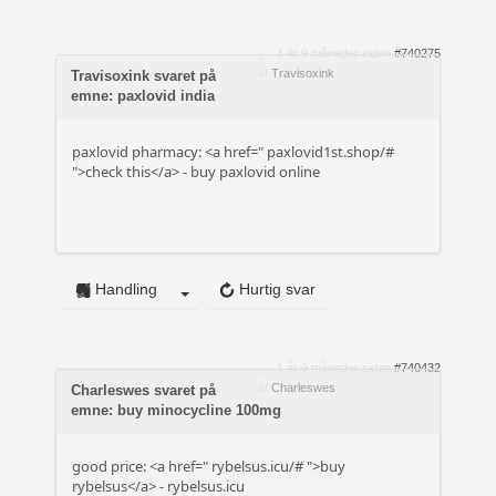
1 år 9 måneder siden
#740275
af
Travisoxink
Travisoxink svaret på
emne: paxlovid india
paxlovid pharmacy: <a href="
paxlovid1st.shop/#
">check this</a> - buy paxlovid online
Handling
Hurtig svar
1 år 9 måneder siden
#740432
af
Charleswes
Charleswes svaret på
emne: buy minocycline 100mg
good price: <a href="
rybelsus.icu/#
">buy
rybelsus</a> - rybelsus.icu