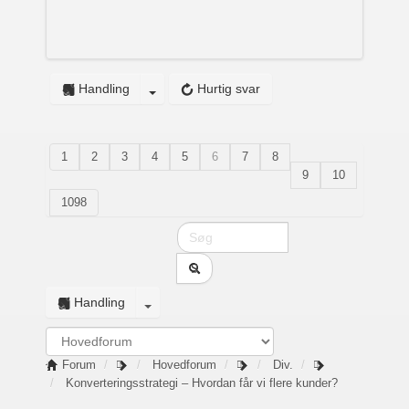
Handling
Hurtig svar
1
2
3
4
5
6
7
8
9
10
1098
Handling
Forum
Hovedforum
Div.
Konverteringsstrategi – Hvordan får vi flere kunder?