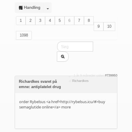
Handling
1
2
3
4
5
6
7
8
9
10
1098
1 år 9 måneder siden
#739950
af
Richardkes
Richardkes svaret på
emne: antiplatelet drug
order Rybelsus <a href=http://rybelsus.icu/#>buy
semaglutide online</a> more