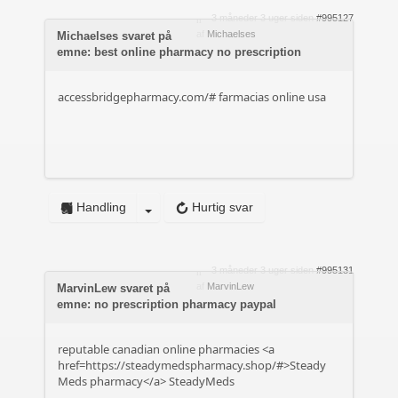
3 måneder 3 uger siden
#995127
af
Michaelses
Michaelses svaret på
emne: best online pharmacy no prescription
accessbridgepharmacy.com/#
farmacias online usa
Handling
Hurtig svar
3 måneder 3 uger siden
#995131
af
MarvinLew
MarvinLew svaret på
emne: no prescription pharmacy paypal
reputable canadian online pharmacies <a
href=https://steadymedspharmacy.shop/#>Steady
Meds pharmacy</a> SteadyMeds