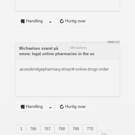
Handling
Hurtig svar
3 måneder 3 uger siden
#995162
af
Michaelses
Michaelses svaret på
emne: legal online pharmacies in the us
accessbridgepharmacy.shop/#
online drugs order
Handling
Hurtig svar
1
766
767
768
769
770
771