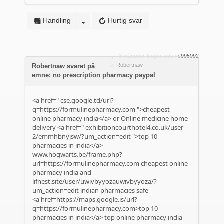
Handling
Hurtig svar
3 måneder 3 uger siden
#995092
af
Robertnaw
Robertnaw svaret på
emne: no prescription pharmacy paypal
<a href="
cse.google.td/url?
q=https://formulinepharmacy.com
">cheapest
online pharmacy india</a> or Online medicine home
delivery <a href="
exhibitioncourthotel4.co.uk/user-
2/emmhbnyjsw/?um_action=edit
">top 10
pharmacies in india</a>
www.hogwarts.be/frame.php?
url=https://formulinepharmacy.com
cheapest online
pharmacy india and
lifnest.site/user/uwivbyyozauwivbyyoza/?
um_action=edit
indian pharmacies safe
<a href=https://maps.google.is/url?
q=https://formulinepharmacy.com>top 10
pharmacies in india</a> top online pharmacy india