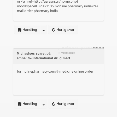
or <a href=http://asresin.cn/home.php?
mod=space&uid=731368>online pharmacy india</a>
mail order pharmacy india
Handling
Hurtig svar
3 måneder 3 uger siden
#995098
af
Michaelses
Michaelses svaret på
emne: п»їinternational drug mart
formulinepharmacy.com/#
medicine online order
Handling
Hurtig svar