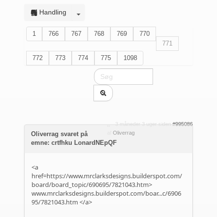
Handling
1
766
767
768
769
770
771
772
773
774
775
1098
3 måneder 3 uger siden
#995086
af
Oliverrag
Oliverrag svaret på
emne: crtfhku LonardNEpQF
<a
href=https://www.mrclarksdesigns.builderspot.com/
board/board_topic/690695/7821043.htm>
www.mrclarksdesigns.builderspot.com/boar...c/6906
95/7821043.htm
</a>