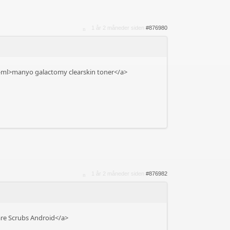
1 år 2 måneder siden
#876980
0-ml>manyo galactomy clearskin toner</a>
1 år 2 måneder siden
#876982
are Scrubs Android</a>