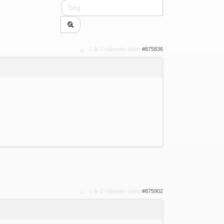
1 år 2 måneder siden
#875836
1 år 2 måneder siden
#875902