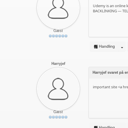
Udemy is an online l
BACKLINKING — TE
Gæst
Handling
Harryjef
Harryjef svaret på 
important site <a hr
Gæst
Handling