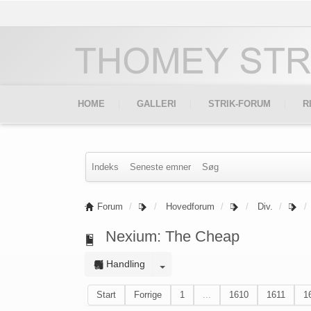
HOME
GALLERI
STRIK-FORUM
R
Indeks
Seneste emner
Søg
Forum
Hovedforum
Div.
Nexium: The Cheap
Handling
Start
Forrige
1
...
1610
1611
1