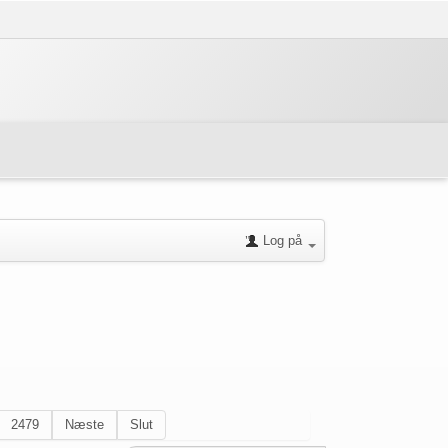
Log på
2479
Næste
Slut