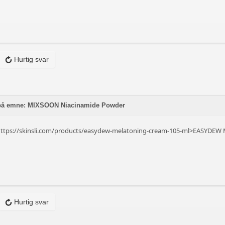
Hurtig svar
 på emne: MIXSOON Niacinamide Powder
f=https://skinsli.com/products/easydew-melatoning-cream-105-ml>EASYDEW
Hurtig svar