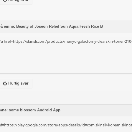
på emne: Beauty of Joseon Relief Sun Aqua Fresh Rice B
e <a href=https://skinsli.com/products/manyo-galactomy-clearskin-toner-21
Hurtig svar
 emne: some blossom Android App
f=https://play.google.com/store/apps/details?id=com.skinsli>korean skinc