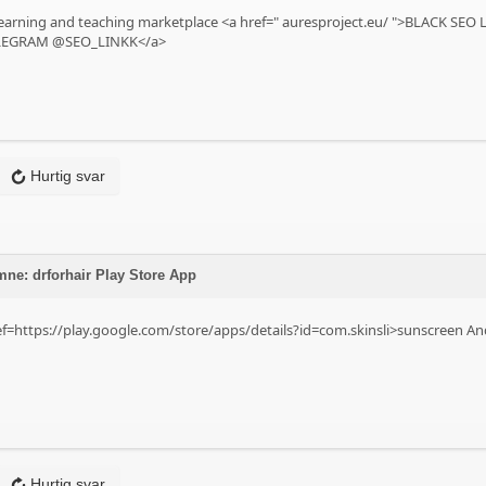
earning and teaching marketplace <a href="
auresproject.eu/
">BLACK SEO 
LEGRAM @SEO_LINKK</a>
Hurtig svar
emne: drforhair Play Store App
ef=https://play.google.com/store/apps/details?id=com.skinsli>sunscreen An
Hurtig svar