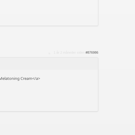
1 år 2 måneder siden
#876986
 Melatoning Cream</a>