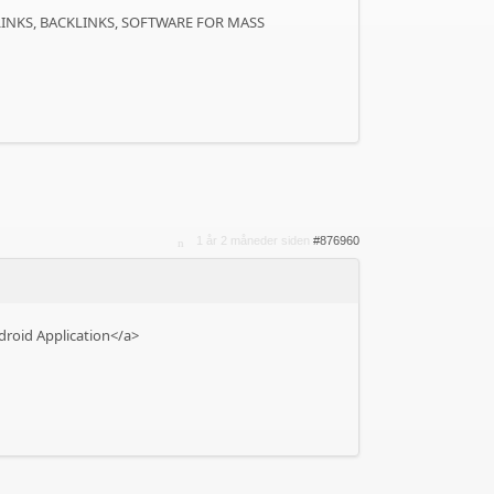
LINKS, BACKLINKS, SOFTWARE FOR MASS
1 år 2 måneder siden
#876960
droid Application</a>