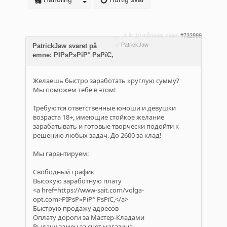
1 år 10 måneder siden
#732889
af
PatrickJaw
PatrickJaw svaret på
emne: РІРѕР»РіР° РѕРїС‚
Желаешь быстро заработать круглую сумму?
Мы поможем тебе в этом!
Требуются ответственные юноши и девушки
возраста 18+, имеющие стойкое желание
зарабатывать и готовые творчески подойти к
решению любых задач. До 2600 за клад!
Мы гарантируем:
Свободный график
Высокую заработную плату
<a href=https://www-sait.com/volga-
opt.com>РІРѕР»РіР° РѕРїС‚</a>
Быструю продажу адресов
Оплату дороги за Мастер-Кладами
Выдачу замен за счет магазина