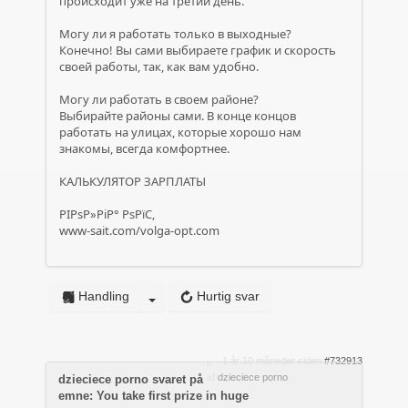
происходит уже на третий день.
Могу ли я работать только в выходные?
Конечно! Вы сами выбираете график и скорость
своей работы, так, как вам удобно.
Могу ли работать в своем районе?
Выбирайте районы сами. В конце концов
работать на улицах, которые хорошо нам
знакомы, всегда комфортнее.
КАЛЬКУЛЯТОР ЗАРПЛАТЫ
РІРѕР»РіР° РѕРїС‚
www-sait.com/volga-opt.com
Handling
Hurtig svar
1 år 10 måneder siden
#732913
af
dzieciece porno
dzieciece porno svaret på
emne: You take first prize in huge