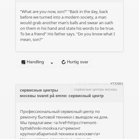
“What are you now, son?” “Back in the day, back
before we turned into a modern society, a man
would grab another man’s balls and swear an oath
on them in his hand and state his words to be true.
To be a friend” His father says. “Do you know what I
mean, son?”
Handling
Hurtig svar
1 år 10 måneder siden
#732961
af
сервисные центры москвы
сервисные центры
москвы svaret på emne: сервисный центр
Профессиональный сервисный центр по
ремонту бытовой техники с выездом на дом.
Мы предлагаем: <a href=https://remont-
byttekhniki-moskva.ru/>ремонт
крупногабаритной техники в москве</a>