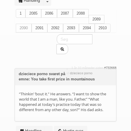
Handling
1
2085
2086
2087
2088
2089
2090
2091
2092
2093
2094
2910
1 år 10 måneder siden
#732668
af
dzieciece porno
dzieciece porno svaret på
emne: You take first prize in mountainous
“Thinkin’ ‘bout it.” He answers. “I want to show the
world that I am a man, like you. Father.” “What
happened at today’s practice today that was so
different from any other day, son?” His dad asks.
Handling
Hurtig svar