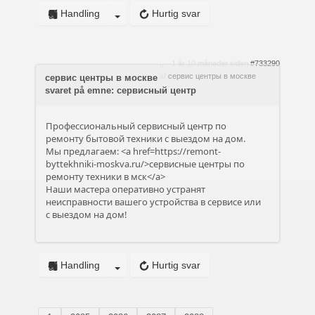
Handling
Hurtig svar
1 år 10 måneder siden
#733290
af
сервис центры в москве
сервис центры в москве
svaret på emne: сервисный центр
Профессиональный сервисный центр по
ремонту бытовой техники с выездом на дом.
Мы предлагаем: <a href=https://remont-
byttekhniki-moskva.ru/>сервисные центры по
ремонту техники в мск</a>
Наши мастера оперативно устранят
неисправности вашего устройства в сервисе или
с выездом на дом!
Handling
Hurtig svar