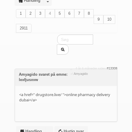
Handling
1
2
3
4
5
6
7
8
9
10
2911
4 år 6 måneder siden
#13308
af
Amyagido
Amyagido svaret på emne:
lexfjusxvw
<a href="
drugstore.live/
">online pharmacy delivery
dubai</a>
Handling
Hurtig svar