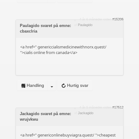
4 år 6 måneder siden
#15206
af
Paulagido
Paulagido svaret på emne:
cbaxclria
<a href="
genericcialismedicinewithnorx.quest/
">cialis online from canada</a>
Handling
Hurtig svar
4 år 5 måneder siden
#17512
af
Jackagido
Jackagido svaret på emne:
wrujvkwu
<a href="
genericonlinebuyviagra.quest/
">cheapest