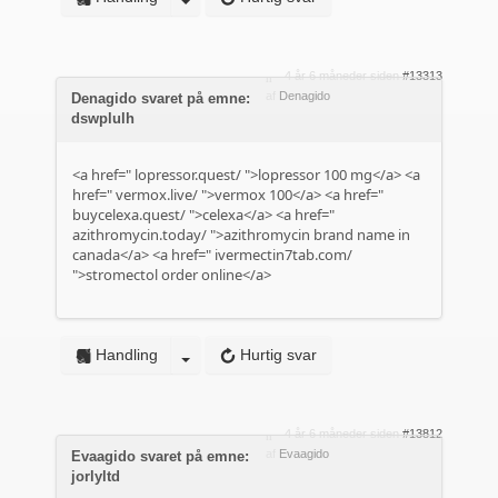
4 år 6 måneder siden
#13313
af
Denagido
Denagido svaret på emne:
dswplulh
<a href="
lopressor.quest/
">lopressor 100 mg</a> <a
href="
vermox.live/
">vermox 100</a> <a href="
buycelexa.quest/
">celexa</a> <a href="
azithromycin.today/
">azithromycin brand name in
canada</a> <a href="
ivermectin7tab.com/
">stromectol order online</a>
Handling
Hurtig svar
4 år 6 måneder siden
#13812
af
Evaagido
Evaagido svaret på emne:
jorlyltd