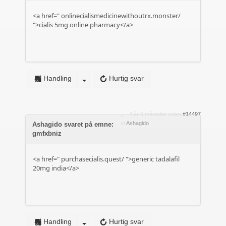
<a href="
onlinecialismedicinewithoutrx.monster/
">cialis 5mg online pharmacy</a>
Handling
Hurtig svar
4 år 6 måneder siden
#14497
af
Ashagido
Ashagido svaret på emne:
gmfxbniz
<a href="
purchasecialis.quest/
">generic tadalafil
20mg india</a>
Handling
Hurtig svar