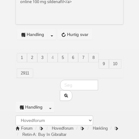
online 100 mg sildenafil</a>
Handling
Hurtig svar
1
2
3
4
5
6
7
8
9
10
2911
Handling
Forum
Hovedforum
Hækling
Retin-A: Buy In Gibraltar