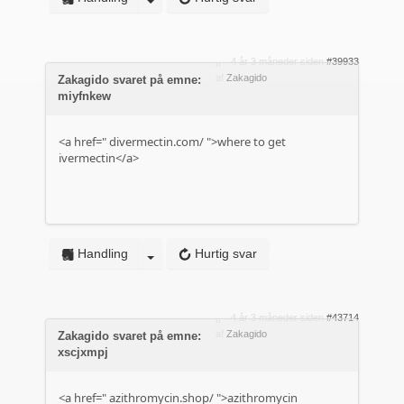
4 år 3 måneder siden
#39933
af
Zakagido
Zakagido svaret på emne:
miyfnkew
<a href="
divermectin.com/
">where to get
ivermectin</a>
Handling
Hurtig svar
4 år 3 måneder siden
#43714
af
Zakagido
Zakagido svaret på emne:
xscjxmpj
<a href="
azithromycin.shop/
">azithromycin