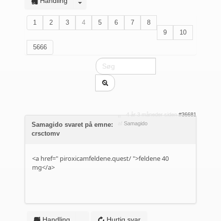
Handling
1
2
3
4
5
6
7
8
9
10
5666
4 år 3 måneder siden
#36681
af
Samagido
Samagido svaret på emne:
crsctomv
<a href="
piroxicamfeldene.quest/
">feldene 40
mg</a>
Handling
Hurtig svar