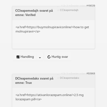
4 år 3 måneder siden
#49029
af
CCleapemedajh
CCleapemedajh svaret på
emne: Verifed
<a href=https://buymolnupiravir.online/>how to get
molnupiravir</a>
Handling
Hurtig svar
4 år 3 måneder siden
#50968
af
DCleapemedakx
DCleapemedakx svaret på
emne: True
<a href=https://ativanlorazepam.online/>2.5 mg
lorazepam pill</a>