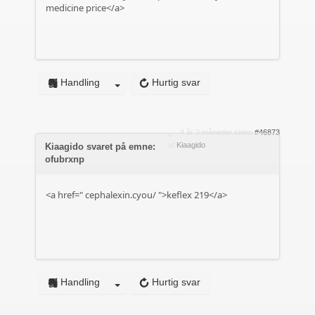
medicine price</a>
Handling
Hurtig svar
4 år 3 måneder siden
#46873
af
Kiaagido
Kiaagido svaret på emne:
ofubrxnp
<a href="
cephalexin.cyou/
">keflex 219</a>
Handling
Hurtig svar