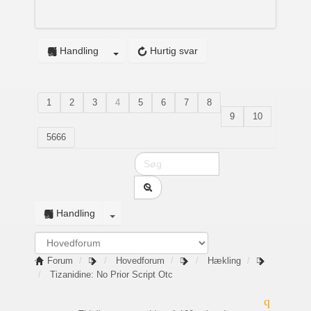
Handling
Hurtig svar
1
2
3
4
5
6
7
8
9
10
5666
Handling
Forum
Hovedforum
Hækling
Tizanidine: No Prior Script Otc