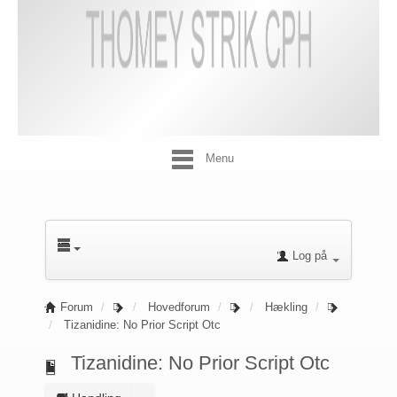
Menu
Log på
Forum
Hovedforum
Hækling
Tizanidine: No Prior Script Otc
Tizanidine: No Prior Script Otc