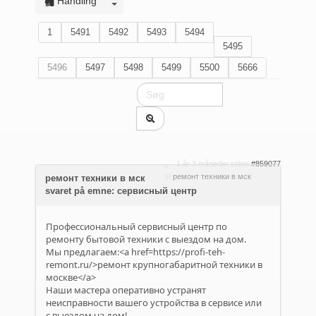
Handling
1
5491
5492
5493
5494
5495
5496
5497
5498
5499
5500
5666
1 år 3 måneder siden
#859077
af
ремонт техники в мск
ремонт техники в мск
svaret på emne: сервисный центр
Профессиональный сервисный центр по
ремонту бытовой техники с выездом на дом.
Мы предлагаем:<a href=https://profi-teh-
remont.ru/>ремонт крупногабаритной техники в
москве</a>
Наши мастера оперативно устранят
неисправности вашего устройства в сервисе или
с выездом на дом!