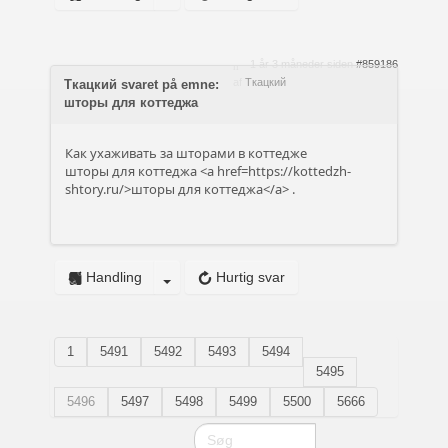
1 år 3 måneder siden
#859186
af
Ткацкий
Ткацкий svaret på emne:
шторы для коттеджа
Как ухаживать за шторами в коттедже
шторы для коттеджа <a href=https://kottedzh-
shtory.ru/>шторы для коттеджа</a> .
Handling
Hurtig svar
1
5491
5492
5493
5494
5495
5496
5497
5498
5499
5500
5666