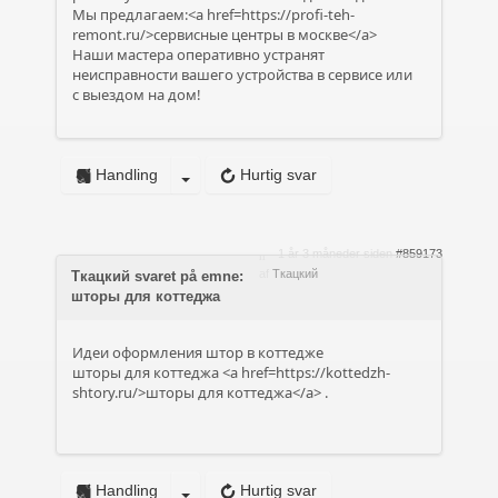
Мы предлагаем:<a href=https://profi-teh-
remont.ru/>сервисные центры в москве</a>
Наши мастера оперативно устранят
неисправности вашего устройства в сервисе или
с выездом на дом!
Handling
Hurtig svar
1 år 3 måneder siden
#859173
af
Ткацкий
Ткацкий svaret på emne:
шторы для коттеджа
Идеи оформления штор в коттедже
шторы для коттеджа <a href=https://kottedzh-
shtory.ru/>шторы для коттеджа</a> .
Handling
Hurtig svar