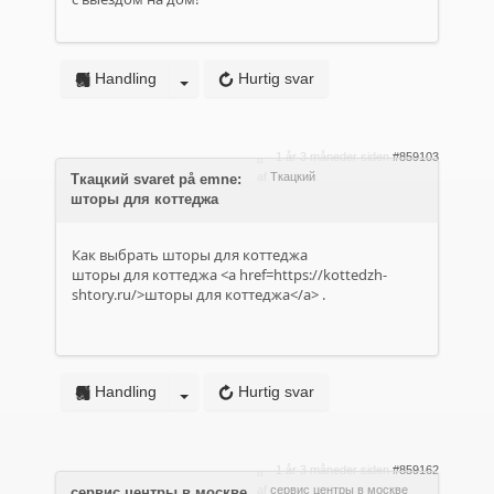
Handling
Hurtig svar
1 år 3 måneder siden
#859103
af
Ткацкий
Ткацкий svaret på emne:
шторы для коттеджа
Как выбрать шторы для коттеджа
шторы для коттеджа <a href=https://kottedzh-
shtory.ru/>шторы для коттеджа</a> .
Handling
Hurtig svar
1 år 3 måneder siden
#859162
af
сервис центры в москве
сервис центры в москве