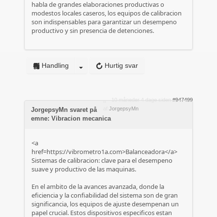
habla de grandes elaboraciones productivas o
modestos locales caseros, los equipos de calibracion
son indispensables para garantizar un desempeno
productivo y sin presencia de detenciones.
Handling
Hurtig svar
10 måneder 4 dage siden
#947499
af
JorgepsyMn
JorgepsyMn svaret på
emne: Vibracion mecanica
<a
href=https://vibrometro1a.com>Balanceadora</a>
Sistemas de calibracion: clave para el desempeno
suave y productivo de las maquinas.
En el ambito de la avances avanzada, donde la
eficiencia y la confiabilidad del sistema son de gran
significancia, los equipos de ajuste desempenan un
papel crucial. Estos dispositivos especificos estan