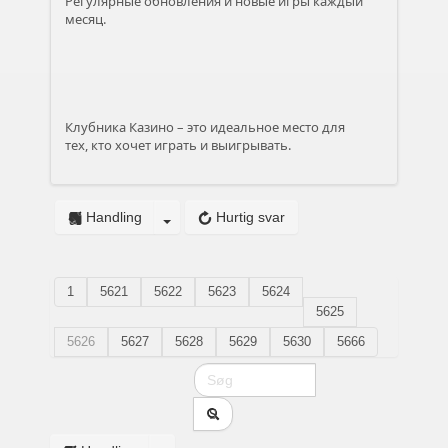
Регулярные обновления и новые игры каждый
месяц.
Клубника Казино – это идеальное место для
тех, кто хочет играть и выигрывать.
Handling
Hurtig svar
1
5621
5622
5623
5624
5625
5626
5627
5628
5629
5630
5666