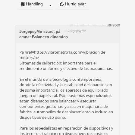
Handling
Hurtig svar
10 måneder 4 dage siden
#947660
af
JorgepsyMn
JorgepsyMn svaret på
emne: Balanceo dinamico
<a href=https://vibrometro1a.com>vibracion de
motor</a>
Sistemas de calibracion: importante para el
rendimiento uniforme y efectivo de las maquinarias.
En el mundo de la tecnologia contemporanea,
donde la efectividad y la estabilidad del aparato son
de suma importancia, los aparatos de equilibrado
juegan un papel vital. Estos sistemas especializados
estan disenados para balancear y asegurar
componentes giratorias, ya sea en maquinaria de
fabrica, automoviles de desplazamiento o incluso en
dispositivos de uso diario.
Para los especialistas en reparacion de dispositivos y
los tecnicos, trabajar con dispositivos de ajuste es