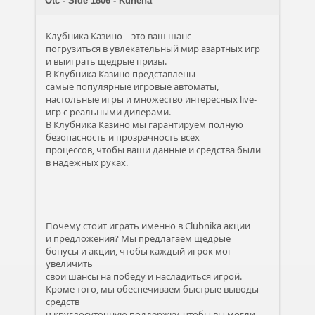
Otc - Side 1806 - Kunena
Клубника Казино – это ваш шанс
погрузиться в увлекательный мир азартных игр
и выиграть щедрые призы.
В Клубника Казино представлены
самые популярные игровые автоматы,
настольные игры и множество интересных live-
игр с реальными дилерами.
В Клубника Казино мы гарантируем полную
безопасность и прозрачность всех
процессов, чтобы ваши данные и средства были
в надежных руках.
Почему стоит играть именно в Clubnika акции
и предложения? Мы предлагаем щедрые
бонусы и акции, чтобы каждый игрок мог
увеличить
свои шансы на победу и насладиться игрой.
Кроме того, мы обеспечиваем быстрые выводы
средств
и круглосуточную поддержку, чтобы вы могли