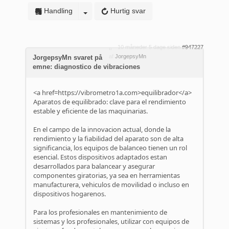
Handling
Hurtig svar
10 måneder 5 dage siden
#947227
af
JorgepsyMn
JorgepsyMn svaret på
emne: diagnostico de vibraciones
<a href=https://vibrometro1a.com>equilibrador</a>
Aparatos de equilibrado: clave para el rendimiento
estable y eficiente de las maquinarias.
En el campo de la innovacion actual, donde la
rendimiento y la fiabilidad del aparato son de alta
significancia, los equipos de balanceo tienen un rol
esencial. Estos dispositivos adaptados estan
desarrollados para balancear y asegurar
componentes giratorias, ya sea en herramientas
manufacturera, vehiculos de movilidad o incluso en
dispositivos hogarenos.
Para los profesionales en mantenimiento de
sistemas y los profesionales, utilizar con equipos de