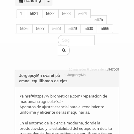
Handling
1
5621
5622
5623
5624
5625
5626
5627
5628
5629
5630
5666
10 måneder 6 dage siden
#947008
af
JorgepsyMn
JorgepsyMn svaret på
emne: equilibrado de ejes
<a href=https://vibrometro1a.com>reparacion de
maquinaria agricola</a>
Aparatos de ajuste: esencial para el rendimiento
uniforme y eficiente de las maquinarias.
En el entorno de la ciencia moderna, donde la
productividad y la estabilidad del equipo son de alta
trascendencia, los dispositivos de equilibrado tienen