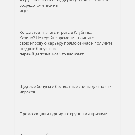
сосредоточиться на
игре.
Когда стоит начать играть в Клубника
Казино? Не теряйте времени – начните
свою игровую карьеру прямо сейчас и получите
щедрые бонусы на
первый депозит. Вот что вас ждет:
Щедрые бонусы и бесплатные спины для новых
игроков.
Промо-акции и турниры с крупными призами.