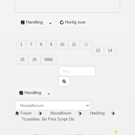
Handling
Hurtig svar
1
7
8
9
10
11
12
13
14
15
16
5666
Handling
Forum
Hovedforum
Hækling
Tizanidine: No Prior Script Otc