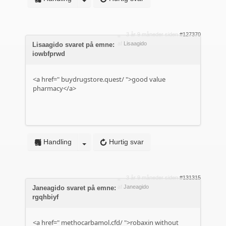
3 år 9 måneder siden
#127370
af
Lisaagido
Lisaagido svaret på emne:
iowbfprwd
<a href="
buydrugstore.quest/
">good value
pharmacy</a>
Handling
Hurtig svar
3 år 9 måneder siden
#131315
af
Janeagido
Janeagido svaret på emne:
rgqhbiyf
<a href="
methocarbamol.cfd/
">robaxin without