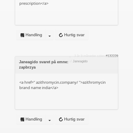
prescription</a>
Handling
Hurtig svar
3 år 9 måneder siden
#132229
af
Janeagido
Janeagido svaret på emne:
zapbrzya
<a href="
azithromycin.company/
">azithromycin
brand name india</a>
Handling
Hurtig svar