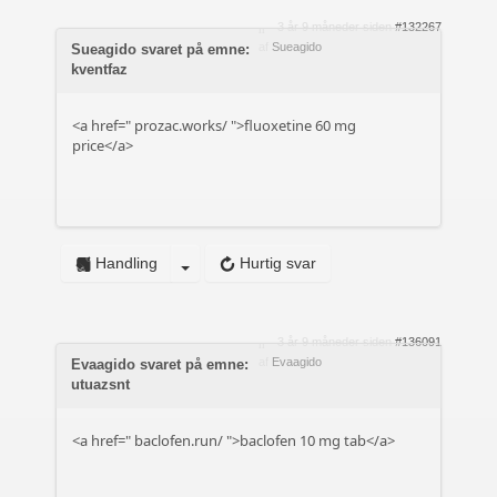
3 år 9 måneder siden
#132267
af
Sueagido
Sueagido svaret på emne:
kventfaz
<a href="
prozac.works/
">fluoxetine 60 mg
price</a>
Handling
Hurtig svar
3 år 9 måneder siden
#136091
af
Evaagido
Evaagido svaret på emne:
utuazsnt
<a href="
baclofen.run/
">baclofen 10 mg tab</a>