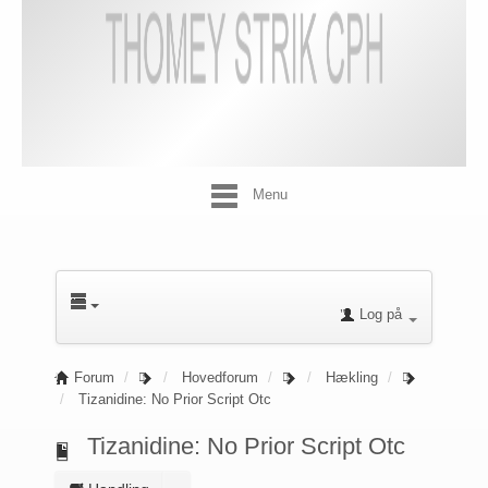
Menu
Log på
Forum
Hovedforum
Hækling
Tizanidine: No Prior Script Otc
Tizanidine: No Prior Script Otc