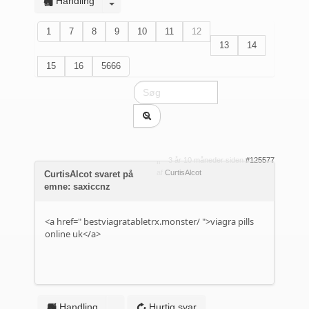
Handling
1
7
8
9
10
11
12
13
14
15
16
5666
3 år 10 måneder siden
#125577
af
CurtisAlcot
CurtisAlcot svaret på
emne: saxiccnz
<a href="
bestviagratabletrx.monster/
">viagra pills
online uk</a>
Handling
Hurtig svar