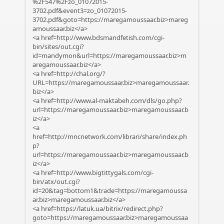
%2F547%2Fzo_01072015-
3702.pdf&event3=zo_01072015-
3702.pdf&goto=https://maregamoussaar.biz>mareg
amoussaar.biz</a>
<a href=http://www.bdsmandfetish.com/cgi-
bin/sites/out.cgi?
id=mandymon&url=https://maregamoussaar.biz>m
aregamoussaar.biz</a>
<a href=http://chal.org/?
URL=https://maregamoussaar.biz>maregamoussaar.
biz</a>
<a href=http://www.al-maktabeh.com/dls/go.php?
url=https://maregamoussaar.biz>maregamoussaar.b
iz</a>
<a
href=http://mncnetwork.com/librari/share/index.ph
p?
url=https://maregamoussaar.biz>maregamoussaar.b
iz</a>
<a href=http://www.bigtittygals.com/cgi-
bin/atx/out.cgi?
id=20&tag=bottom1&trade=https://maregamoussa
ar.biz>maregamoussaar.biz</a>
<a href=https://latuk.ua/bitrix/redirect.php?
goto=https://maregamoussaar.biz>maregamoussaa