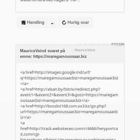
Handling
Hurtig svar
1 år 10 måneder siden
#731598
af
MauriceVeind
MauriceVeind svaret på
emne: https://maregamoussaar.biz
<a href=http://images.google.md/url?
q=https://maregamoussaar.biz>maregamoussaar.biz
</a>
<a href=http://alsan.by/bitrix/redirect.php?
event1=&event2=&event3=&goto=https://maregam
oussaar.biz>maregamoussaar.biz</a>
<a href=http://bosslot168.com.xx3.kz/go.php?
url=https://maregamoussaar.biz>maregamoussaar.b
iz</a>
<a
href=http://track.websiteceo.com/r/4466/heryportra
it.com/cgi-
bin/webceo.plhttps://maregamoussaar.biz>marega