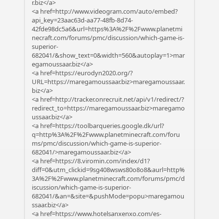
r.biz</a>
<a href=http://www.videogram.com/auto/embed?
api_key=23aac63d-aa77-48fb-8d74-
42fde98dc5a6&url=https%3A%2F%2Fwww.planetmi
necraft.com/forums/pmc/discussion/which-game-is-
superior-
682041/&show_text=0&width=560&autoplay=1>mar
egamoussaar.biz</a>
<a href=https://eurodyn2020.org/?
URL=https://maregamoussaar.biz>maregamoussaar.
biz</a>
<a href=http://tracker.onrecruit.net/api/v1/redirect/?
redirect_to=https://maregamoussaar.biz>maregamo
ussaar.biz</a>
<a href=https://toolbarqueries.google.dk/url?
q=http%3A%2F%2Fwww.planetminecraft.com/foru
ms/pmc/discussion/which-game-is-superior-
682041/>maregamoussaar.biz</a>
<a href=https://8.viromin.com/index/d1?
diff=0&utm_clickid=9sg408wsws80o8o8&aurl=http%
3A%2F%2Fwww.planetminecraft.com/forums/pmc/d
iscussion/which-game-is-superior-
682041/&an=&site=&pushMode=popu>maregamou
ssaar.biz</a>
<a href=https://www.hotelsanxenxo.com/es-