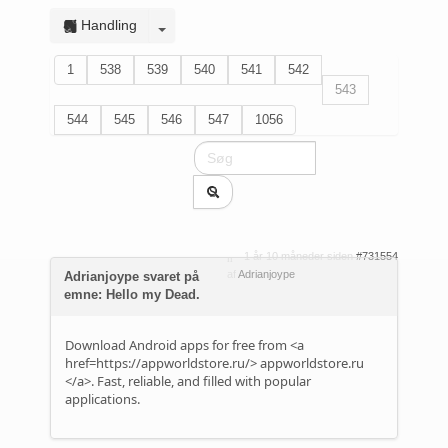
Handling
1
538
539
540
541
542
543
544
545
546
547
1056
1 år 10 måneder siden
#731554
af
Adrianjoype
Adrianjoype svaret på
emne: Hello my Dead.
Download Android apps for free from <a
href=https://appworldstore.ru/>
appworldstore.ru
</a>. Fast, reliable, and filled with popular
applications.