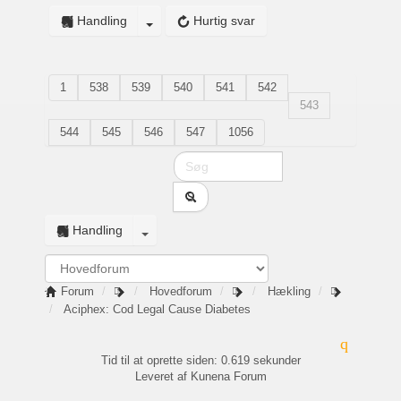
Handling
Hurtig svar
1
538
539
540
541
542
543
544
545
546
547
1056
Handling
Forum
Hovedforum
Hækling
Aciphex: Cod Legal Cause Diabetes
Tid til at oprette siden: 0.619 sekunder
Leveret af
Kunena Forum