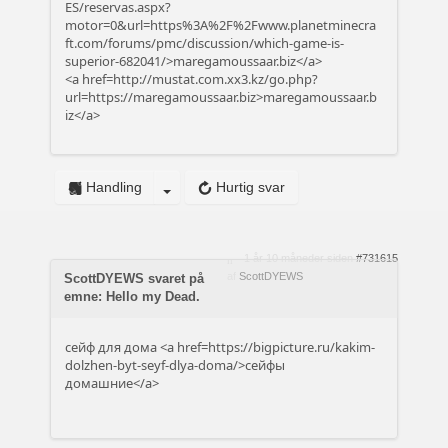
ES/reservas.aspx?
motor=0&url=https%3A%2F%2Fwww.planetminecra
ft.com/forums/pmc/discussion/which-game-is-
superior-682041/>maregamoussaar.biz</a>
<a href=http://mustat.com.xx3.kz/go.php?
url=https://maregamoussaar.biz>maregamoussaar.b
iz</a>
Handling
Hurtig svar
1 år 10 måneder siden
#731615
af
ScottDYEWS
ScottDYEWS svaret på
emne: Hello my Dead.
сейф для дома <a href=https://bigpicture.ru/kakim-
dolzhen-byt-seyf-dlya-doma/>сейфы
домашние</a>