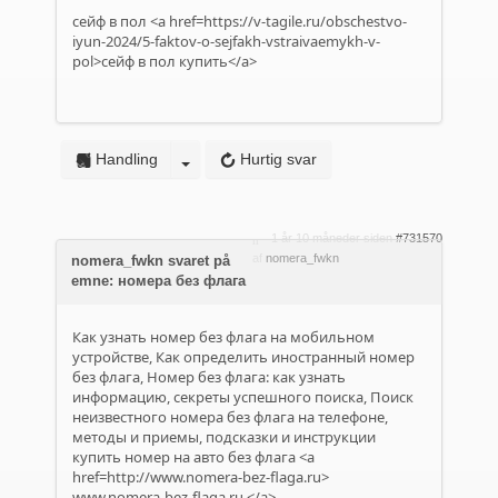
сейф в пол <a href=https://v-tagile.ru/obschestvo-
iyun-2024/5-faktov-o-sejfakh-vstraivaemykh-v-
pol>сейф в пол купить</a>
Handling
Hurtig svar
1 år 10 måneder siden
#731570
af
nomera_fwkn
nomera_fwkn svaret på
emne: номера без флага
Как узнать номер без флага на мобильном
устройстве, Как определить иностранный номер
без флага, Номер без флага: как узнать
информацию, секреты успешного поиска, Поиск
неизвестного номера без флага на телефоне,
методы и приемы, подсказки и инструкции
купить номер на авто без флага <a
href=http://www.nomera-bez-flaga.ru>
www.nomera-bez-flaga.ru
</a> .