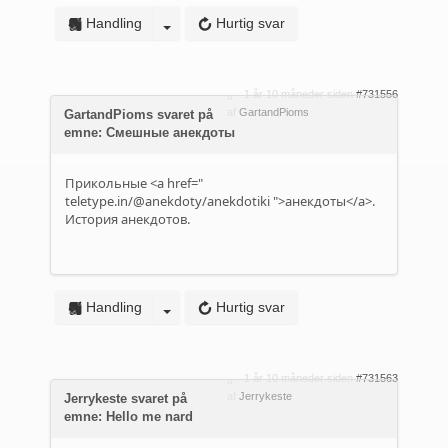
Handling
Hurtig svar
1 år 10 måneder siden
#731556
af
GartandPioms
GartandPioms svaret på
emne: Смешные анекдоты
Прикольные <a href="
teletype.in/@anekdoty/anekdotiki
">анекдоты</a>.
История анекдотов.
Handling
Hurtig svar
1 år 10 måneder siden
#731563
af
Jerrykeste
Jerrykeste svaret på
emne: Hello me nard