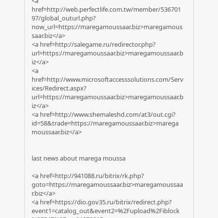
<a
href=http://web.perfectlife.com.tw/member/536701
97/global_outurl.php?
now_url=https://maregamoussaar.biz>maregamous
saar.biz</a>
<a href=http://salegame.ru/redirector.php?
url=https://maregamoussaar.biz>maregamoussaar.b
iz</a>
<a
href=http://www.microsoftaccesssolutions.com/Serv
ices/Redirect.aspx?
url=https://maregamoussaar.biz>maregamoussaar.b
iz</a>
<a href=http://www.shemaleshd.com/at3/out.cgi?
id=58&trade=https://maregamoussaar.biz>marega
moussaar.biz</a>
last news about marega moussa
<a href=http://941088.ru/bitrix/rk.php?
goto=https://maregamoussaar.biz>maregamoussaa
r.biz</a>
<a href=https://dio.gov35.ru/bitrix/redirect.php?
event1=catalog_out&event2=%2Fupload%2Fiblock