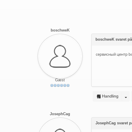
boschweK
boschweK svaret p
сервисный центр bo
Gæst
Handling
JosephCag
JosephCag svaret p