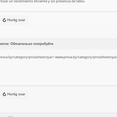
tizar un rendimiento eficiente y sin presencia de fallos.
Hurtig svar
å emne: Обязательно попробуйте
pniva.by/category/proisshestviya/>
www.pniva.by/category/proisshestviya
Hurtig svar