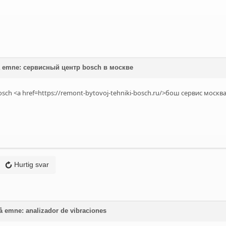
å emne: сервисный центр bosch в москве
sch <a href=https://remont-bytovoj-tehniki-bosch.ru/>бош сервис москв
Hurtig svar
å emne: analizador de vibraciones