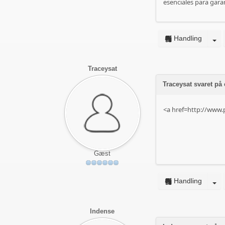
esenciales para garan
Handling
Traceysat
Traceysat svaret p
<a href=http://www.
Gæst
Handling
Indense