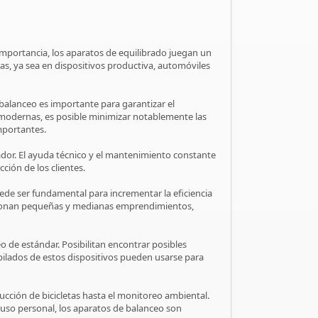
 importancia, los aparatos de equilibrado juegan un
ivas, ya sea en dispositivos productiva, automóviles
e balanceo es importante para garantizar el
 modernas, es posible minimizar notablemente las
mportantes.
rador. El ayuda técnico y el mantenimiento constante
ción de los clientes.
ede ser fundamental para incrementar la eficiencia
estionan pequeñas y medianas emprendimientos,
o de estándar. Posibilitan encontrar posibles
pilados de estos dispositivos pueden usarse para
ucción de bicicletas hasta el monitoreo ambiental.
 uso personal, los aparatos de balanceo son