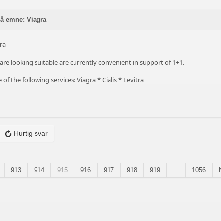
på emne: Viagra
tra
are looking suitable are currently convenient in support of 1+1.
 of the following services: Viagra * Cialis * Levitra
Hurtig svar
913
914
915
916
917
918
919
...
1056