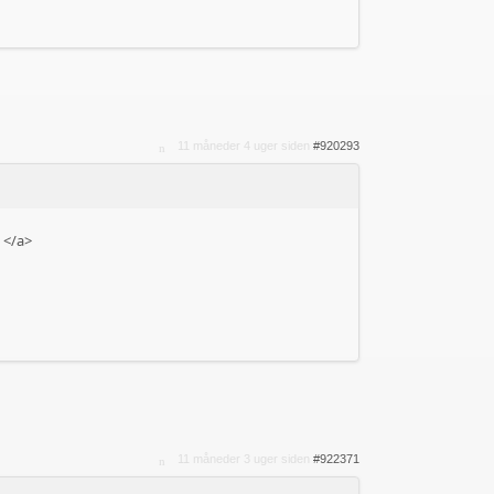
11 måneder 4 uger siden
#920293
/
</a>
11 måneder 3 uger siden
#922371