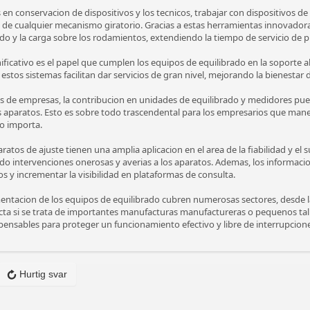
s en conservacion de dispositivos y los tecnicos, trabajar con dispositivos d
 de cualquier mecanismo giratorio. Gracias a estas herramientas innovadoras
uido y la carga sobre los rodamientos, extendiendo la tiempo de servicio de p
ificativo es el papel que cumplen los equipos de equilibrado en la soporte a
tos sistemas facilitan dar servicios de gran nivel, mejorando la bienestar
s de empresas, la contribucion en unidades de equilibrado y medidores pued
s aparatos. Esto es sobre todo trascendental para los empresarios que ma
o importa.
aratos de ajuste tienen una amplia aplicacion en el area de la fiabilidad y el
o intervenciones onerosas y averias a los aparatos. Ademas, los informaci
s y incrementar la visibilidad en plataformas de consulta.
ntacion de los equipos de equilibrado cubren numerosas sectores, desde la 
ecta si se trata de importantes manufacturas manufactureras o pequenos tall
spensables para proteger un funcionamiento efectivo y libre de interrupcion
Hurtig svar