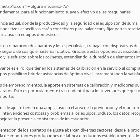
brometro1a.com>Holgura mecanica</a>
undamental para el funcionamiento suave y efectivo de las maquinarias.
iencia actual, donde la productividad y la seguridad del equipo son de suma
dispositivos específicos están concebidos para balancear y fijar partes rotat
 incluso en equipos domésticos.
s en reparación de aparatos y los especialistas, trabajar con dispositivos d
 seguro de cualquier sistema rotativo. Gracias a estas opciones avanzadas
o y la esfuerzo sobre los cojinetes, extendiendo la duración de elementos i
vante es el rol que tienen los sistemas de calibración en la servicio al comp
pos posibilitan brindar asistencias de óptima nivel, incrementando la satisfac
s de emprendimientos, la aporte en sistemas de calibración y medidores pu
aparatos. Esto es particularmente trascendental para los inversores que g
importa.
os de ajuste tienen una amplia uso en el área de la prevención y el monitore
 intervenciones costosas y problemas a los equipos. Incluso, los datos reco
ejorar la presencia en sistemas de investigación.
ntación de los aparatos de ajuste abarcan diversas sectores, desde la prod
bla de importantes producciones de fábrica o reducidos establecimientos de