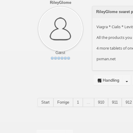
RileyGlome
RileyGlome svaret 
Viagra * Cialis * Levi
All the products you 
4 more tablets of one
Gæst
pxman.net
Handling
Start
Forrige
1
...
910
911
912