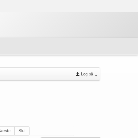
Log på
Næste
Slut