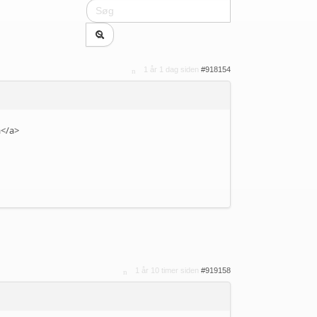
1 år 1 dag siden
#918154
а</a>
1 år 10 timer siden
#919158