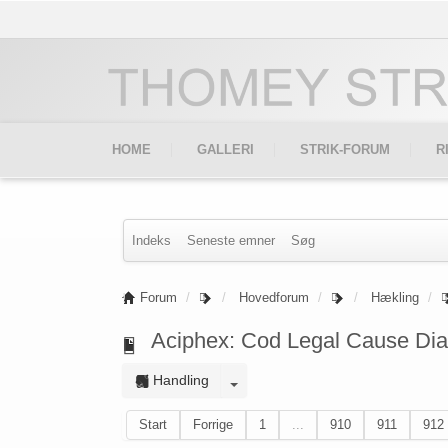
HOME
GALLERI
STRIK-FORUM
R
Indeks
Seneste emner
Søg
Forum
Hovedforum
Hækling
Aciphex: Cod Legal Cause Dia
Handling
Start
Forrige
1
...
910
911
912