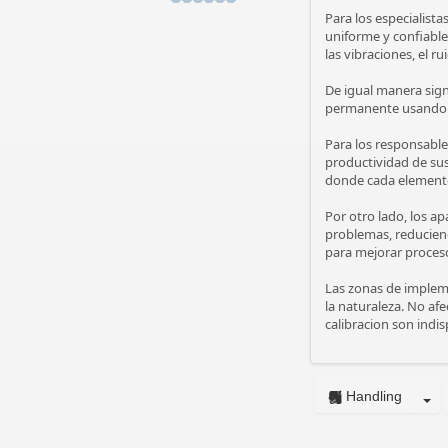
Para los especialista
uniforme y confiable
las vibraciones, el r
De igual manera sign
permanente usando es
Para los responsable
productividad de su
donde cada element
Por otro lado, los ap
problemas, reduciend
para mejorar proceso
Las zonas de impleme
la naturaleza. No af
calibracion son indi
Handling