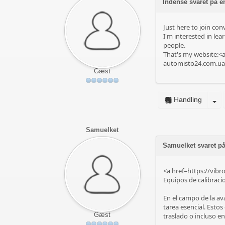
Indense svaret på e
Just here to join co
I'm interested in le
people.
That's my website:<a
automisto24.com.ua
Gæst
Handling
Samuelket
Samuelket svaret på
<a href=https://vi
Equipos de calibraci
En el campo de la av
tarea esencial. Esto
Gæst
traslado o incluso e