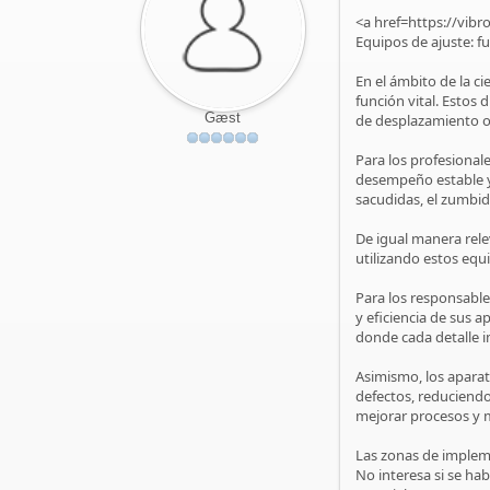
<a href=https://vi
Equipos de ajuste: f
En el ámbito de la c
función vital. Estos 
Gæst
de desplazamiento o
Para los profesionale
desempeño estable y
sacudidas, el zumbid
De igual manera rele
utilizando estos equi
Para los responsable
y eficiencia de sus 
donde cada detalle 
Asimismo, los aparat
defectos, reduciendo
mejorar procesos y m
Las zonas de impleme
No interesa si se ha