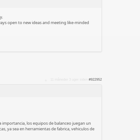
y.
Always open to new ideas and meeting like-minded
11 måneder 3 uger siden
#922952
ma importancia, los equipos de balanceo juegan un
cas, ya sea en herramientas de fabrica, vehiculos de