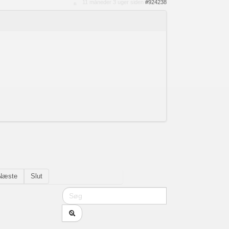
11 måneder 3 uger siden
#924238
Næste
Slut