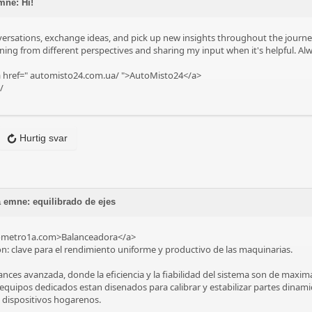
mne: Hi!
nversations, exchange ideas, and pick up new insights throughout the journe
arning from different perspectives and sharing my input when it's helpful. 
 href="
automisto24.com.ua/
">AutoMisto24</a>
/
Hurtig svar
 emne: equilibrado de ejes
brometro1a.com>Balanceadora</a>
on: clave para el rendimiento uniforme y productivo de las maquinarias.
ances avanzada, donde la eficiencia y la fiabilidad del sistema son de maxi
s equipos dedicados estan disenados para calibrar y estabilizar partes dinami
n dispositivos hogarenos.