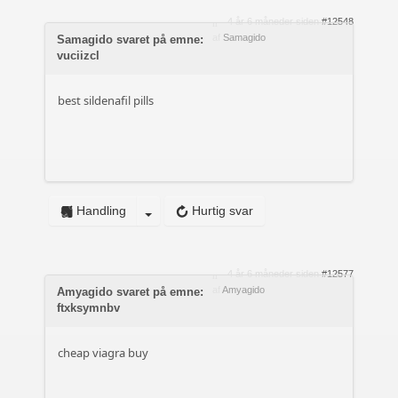
4 år 6 måneder siden
#12548
af
Samagido
Samagido svaret på emne:
vuciizcl
best sildenafil pills
Handling
Hurtig svar
4 år 6 måneder siden
#12577
af
Amyagido
Amyagido svaret på emne:
ftxksymnbv
cheap viagra buy