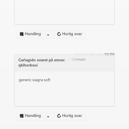
Handling
Hurtig svar
4 år 6 måneder siden
#11456
af
Carlagido
Carlagido svaret på emne:
qklhorbsoi
generic viagra soft
Handling
Hurtig svar