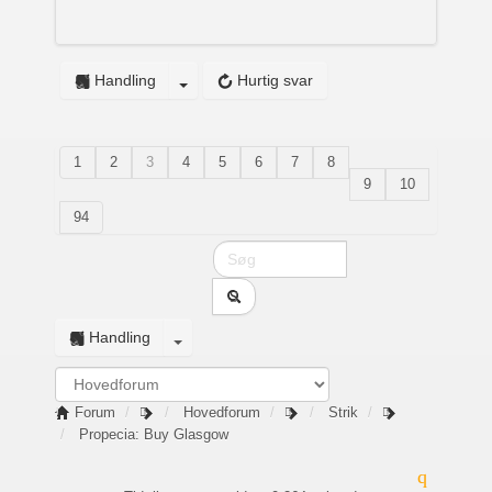
Handling
Hurtig svar
1
2
3
4
5
6
7
8
9
10
94
Handling
Forum
Hovedforum
Strik
Propecia: Buy Glasgow