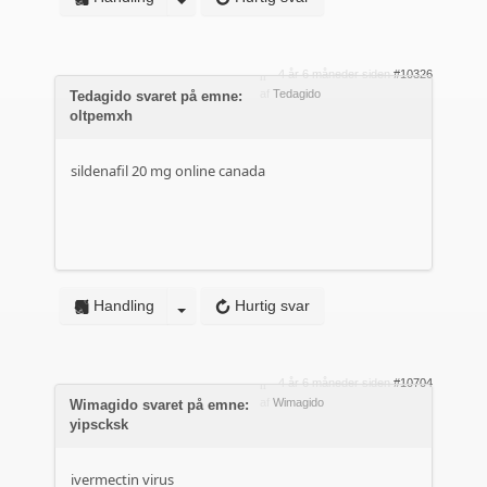
4 år 6 måneder siden
#10326
af
Tedagido
Tedagido svaret på emne:
oltpemxh
sildenafil 20 mg online canada
Handling
Hurtig svar
4 år 6 måneder siden
#10704
af
Wimagido
Wimagido svaret på emne:
yipscksk
ivermectin virus