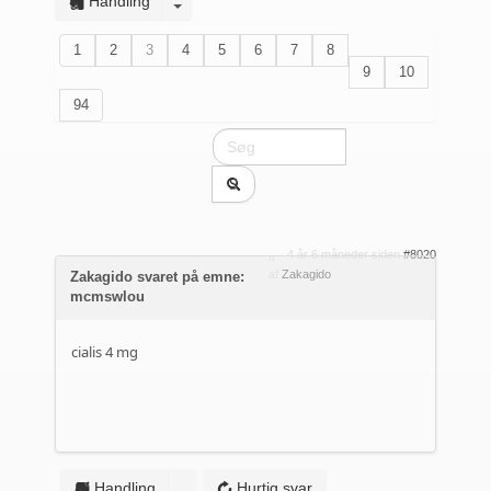
Handling
1
2
3
4
5
6
7
8
9
10
94
4 år 6 måneder siden
#8020
af
Zakagido
Zakagido svaret på emne:
mcmswlou
cialis 4 mg
Handling
Hurtig svar