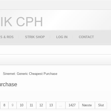
IS & ROS
STRIK SHOP
LOG IN
CONTACT
Sinemet: Generic Cheapest Purchase
urchase
8
9
10
11
12
13
...
1427
Næste
Slut