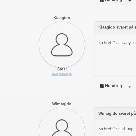
Kiaagido
Kiaagido svaret på
<a href="
cialisany.c
Gæst
Handling
Wimagido
Wimagido svaret p
<a href="
cialisbuypi