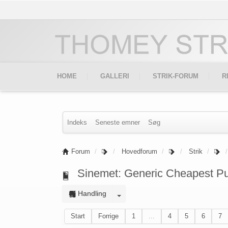
HOME
GALLERI
STRIK-FORUM
R
Indeks
Seneste emner
Søg
Forum
Hovedforum
Strik
Sinemet: Generic Cheapest P
Handling
Start
Forrige
1
...
4
5
6
7