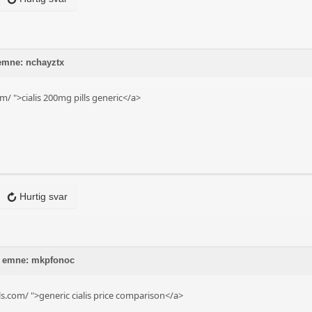
 emne: nchayztx
om/
">cialis 200mg pills generic</a>
Hurtig svar
å emne: mkpfonoc
lls.com/
">generic cialis price comparison</a>