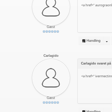
<a href="
aurograonl
Gæst
Handling
Carlagido
Carlagido svaret p
<a href="
ivermectin
Gæst
Handling