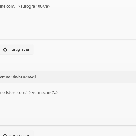
ine.com/
">aurogra 100</a>
Hurtig svar
å emne: dwbzugovqi
medstore.com/
">ivermectin</a>
Hurtig svar