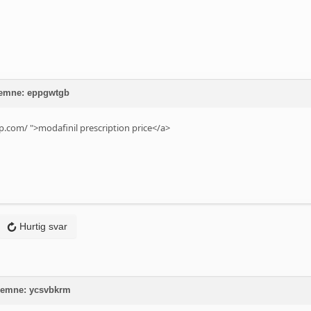
 emne: eppgwtgb
p.com/
">modafinil prescription price</a>
Hurtig svar
 emne: ycsvbkrm