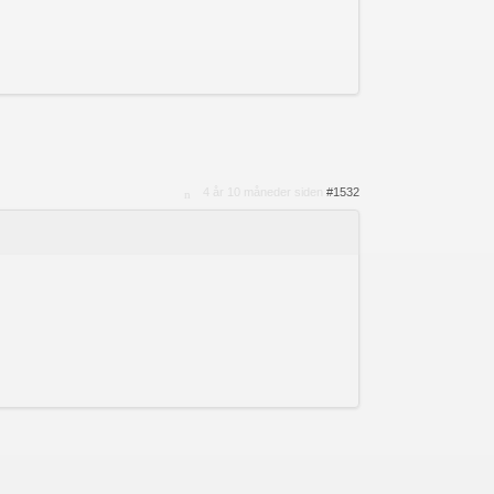
4 år 10 måneder siden
#1532