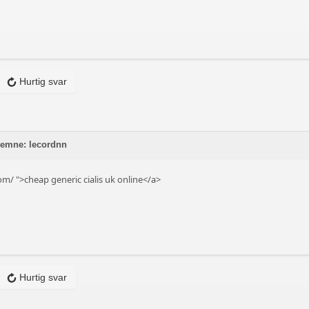
Hurtig svar
 emne: lecordnn
com/
">cheap generic cialis uk online</a>
Hurtig svar