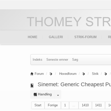
HOME
GALLERI
STRIK-FORUM
R
Indeks
Seneste emner
Søg
Forum
Hovedforum
Strik
Sinemet: Generic Cheapest P
Handling
Start
Forrige
1
...
1410
1411
1