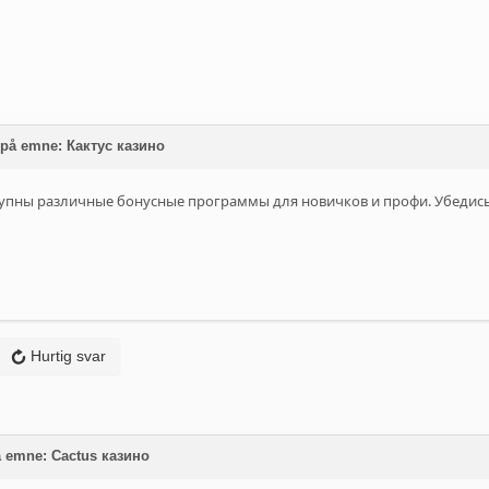
 på emne: Кактус казино
оступны различные бонусные программы для новичков и профи. Убедис
Hurtig svar
å emne: Cactus казино