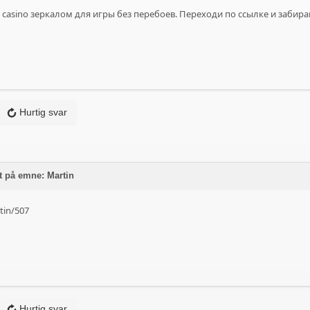
 casino зеркалом для игры без перебоев. Переходи по ссылке и забир
Hurtig svar
t på emne: Martin
tin/507
Hurtig svar