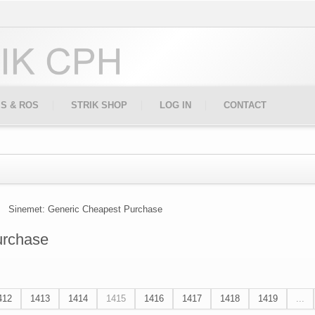
IS & ROS
STRIK SHOP
LOG IN
CONTACT
Sinemet: Generic Cheapest Purchase
urchase
412
1413
1414
1415
1416
1417
1418
1419
...