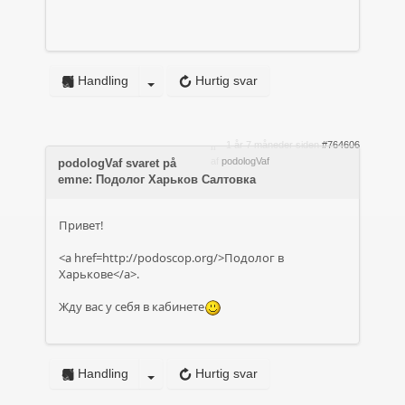
Handling
Hurtig svar
1 år 7 måneder siden
#764606
af
podologVaf
podologVaf svaret på
emne: Подолог Харьков Салтовка
Привет!
<a href=http://podoscop.org/>Подолог в
Харькове</a>.
Жду вас у себя в кабинете
Handling
Hurtig svar