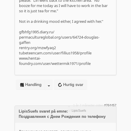
please." Lin went back to the kitchen area. “No
booze for me today as I will have to work in the bar
so it is just tea for me.”
Not in a drinking mood either, I agreed with her."
gfbhfg1995.diary.ru/
permacultureglobal.org/users/64724-douglas-
gaffen
rentry.org/mzwfyaq2
tubeteencam.com/user/fillius1958/profile
www.hentai-
foundry.com/user/wettermik1971/profile
Handling
Hurtig svar
1 år 7 måneder siden
#764457
af
LipisSuefs
LipisSuefs svaret på emne:
Поздравления с Днем Рождения по телефону