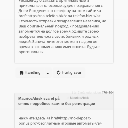
Рекомендую заказать оригинальные и
прикольные голосовые аудио поздравления с
Днем Рождения по телефону на этом сайте <a
href=https://na-telefon.biz/>
na-telefon.biz/
</a>
Стоимость отправки поздравления невелика, но
Ваш оригинальный подход к поздравлению
запомнится на долгое время. Удивите своею
изобретательность своих близких и родных
людей. Запечатлите этот момент на долгое
время в воспоминаниях именинника. Будьте
оригинальны!
Handling
Hurtig svar
1 år 7 måneder siden
#764604
af
MauriceAbisk
MauriceAbisk svaret på
emne: подробнее казино без регистрации
нажмите здесь <a href=http://no-deposit-
bonus.pro>бесплатные игровые автоматы</a>