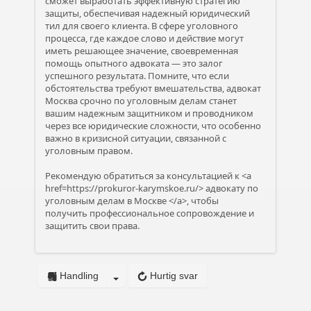
сможет выработать эффективную стратегию
защиты, обеспечивая надежный юридический
тил для своего клиента. В сфере уголовного
процесса, где каждое слово и действие могут
иметь решающее значение, своевременная
помощь опытного адвоката — это залог
успешного результата. Помните, что если
обстоятельства требуют вмешательства, адвокат
Москва срочно по уголовным делам станет
вашим надежным защитником и проводником
через все юридические сложности, что особенно
важно в кризисной ситуации, связанной с
уголовным правом.
Рекомендую обратиться за консультацией к <a
href=https://prokuror-karymskoe.ru/> адвокату по
уголовным делам в Москве </a>, чтобы
получить профессиональное сопровождение и
защитить свои права.
Handling
Hurtig svar