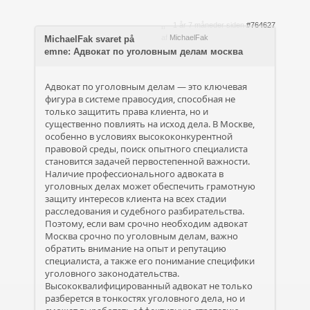
1 år 7 måneder siden
#764627
af
MichaelFak
MichaelFak svaret på
emne: Адвокат по уголовным делам москва
Адвокат по уголовным делам — это ключевая
фигура в системе правосудия, способная не
только защитить права клиента, но и
существенно повлиять на исход дела. В Москве,
особенно в условиях высококонкурентной
правовой среды, поиск опытного специалиста
становится задачей первостепенной важности.
Наличие профессионального адвоката в
уголовных делах может обеспечить грамотную
защиту интересов клиента на всех стадии
расследования и судебного разбирательства.
Поэтому, если вам срочно необходим адвокат
Москва срочно по уголовным делам, важно
обратить внимание на опыт и репутацию
специалиста, а также его понимание специфики
уголовного законодательства.
Высококвалифицированный адвокат не только
разберется в тонкостях уголовного дела, но и