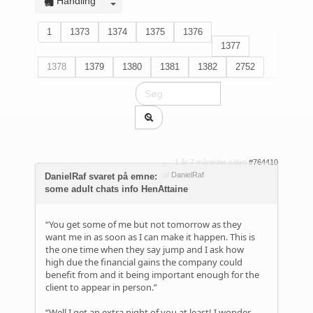
Handling
1
1373
1374
1375
1376
1377
1378
1379
1380
1381
1382
2752
1 år 7 måneder siden
#764410
af
DanielRaf
DanielRaf svaret på emne:
some adult chats info HenAttaine
“You get some of me but not tomorrow as they
want me in as soon as I can make it happen. This is
the one time when they say jump and I ask how
high due the financial gains the company could
benefit from and it being important enough for the
client to appear in person.”
“Well I get an extra night of you at least! I wonder