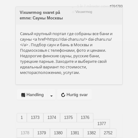
1 år 7 måneder siden
#764793
af
Vixuwrmog
Vixuwrmog svaret på
emne: Сауны Москвы
Самый крупный портал где собраны все бани и
сауны <a href=https://dai-zharu.ru/>
dai-zharu.ru/
</a> . Подбор саун и бань в Москвы и
Подмосковья с телефонами, фото и ценами.
Недорогие финские сауны, русские бани,
турецкие парные. Заходите и выберите свой
идеальный вариант по стоимости,
месторасположению, услугам.
Handling
Hurtig svar
1
1373
1374
1375
1376
1377
1378
1379
1380
1381
1382
2752