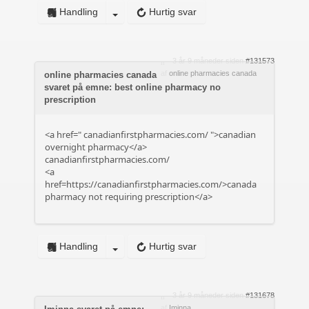
Handling
Hurtig svar
3 år 9 måneder siden
#131573
af
online pharmacies canada
online pharmacies canada
svaret på emne: best online pharmacy no
prescription
<a href="
canadianfirstpharmacies.com/
">canadian
overnight pharmacy</a>
canadianfirstpharmacies.com/
<a
href=https://canadianfirstpharmacies.com/>canada
pharmacy not requiring prescription</a>
Handling
Hurtig svar
3 år 9 måneder siden
#131678
af
Iminna