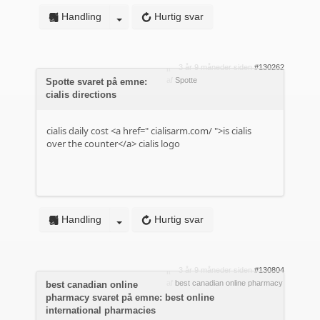
Handling
Hurtig svar
3 år 9 måneder siden
#130262
af
Spotte
Spotte svaret på emne:
cialis directions
cialis daily cost <a href="
cialisarm.com/
">is cialis
over the counter</a> cialis logo
Handling
Hurtig svar
3 år 9 måneder siden
#130804
af
best canadian online pharmacy
best canadian online
pharmacy svaret på emne: best online
international pharmacies