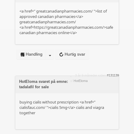
<a href="
greatcanadianpharmacies.com/
">list of
approved canadian pharmacies</a>
greatcanadianpharmacies.com/
<a href=https://greatcanadianpharmacies.com/>safe
canadian pharmacies online</a>
Handling
Hurtig svar
3 år 9 måneder siden
#131139
af
HotEloma
HotEloma svaret på emne:
tadalafil for sale
buying cialis without prescription <a href="
cialisfauc.com/
">cialis 5mg</a> cialis and viagra
together