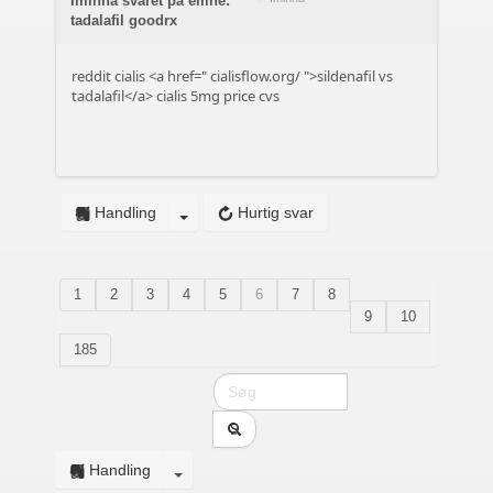
Iminna svaret på emne:
tadalafil goodrx
reddit cialis <a href="
cialisflow.org/
">sildenafil vs
tadalafil</a> cialis 5mg price cvs
Handling
Hurtig svar
1
2
3
4
5
6
7
8
9
10
185
Handling