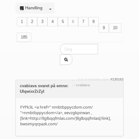
Handling
1
2
3
4
5
6
7
8
9
10
185
3 år 9 måneder siden
#130163
af
cvabiava
cvabiava svaret på emne:
UlqwixrZrZyI
FYPk3L <a href="
nmbtbppycdom.com/
">nmbtbppycdom</a>,
eevzgkpirwan
,
[link=http://llglbqqfmlas.com/]llglbqqfmlas[/link],
bwsimyqrpazk.com/