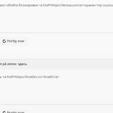
ют обойти блокировки <a href=https://lerosa.com.br>кракен тор ссылка
Hurtig svar
t på emne: здесь
<a href=https://kra43cc.cc/>kra43</a>
Hurtig svar