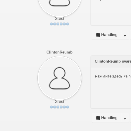
Gæst
Handling
ClintonReumb
ClintonReumb svare
нажмите здесь <a hr
Gæst
Handling