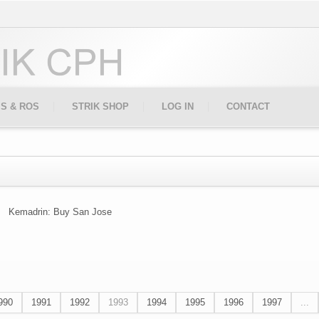
IS & ROS
STRIK SHOP
LOG IN
CONTACT
Kemadrin: Buy San Jose
990
1991
1992
1993
1994
1995
1996
1997
...