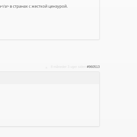
</a> в странах с жесткой цензурой.
8 måneder 3 uger siden
#960513