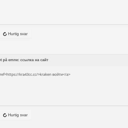
Hurtig svar
t på emne: ссылка на сайт
ef=https://kra43cc.cc/>kraken войти</a>
Hurtig svar