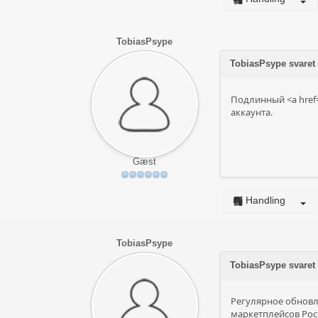
TobiasPsype
TobiasPsype svaret
Подлинный <a href
аккаунта.
Gæst
Handling
TobiasPsype
TobiasPsype svaret
Регулярное обновле
маркетплейсов Рос