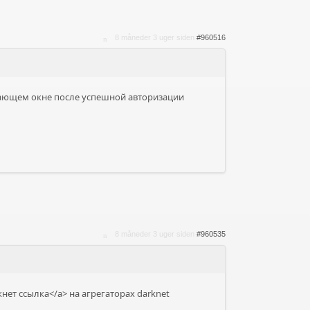
8 måneder 3 uger siden
#960516
ывающем окне после успешной авторизации
8 måneder 3 uger siden
#960535
нет ссылка</a> на агрегаторах darknet