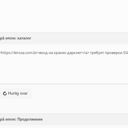
 på emne: каталог
=https://lerosa.com.br>вход на кракен даркнет</a> требует проверки SS
Hurtig svar
t på emne: Продолжение