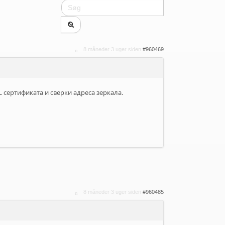
8 måneder 3 uger siden
#960469
L сертификата и сверки адреса зеркала.
8 måneder 3 uger siden
#960485