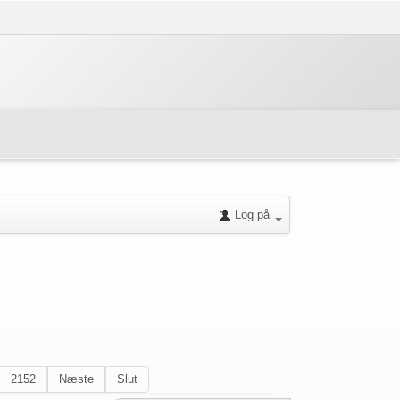
Log på
2152
Næste
Slut