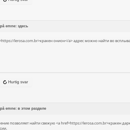
 på emne: здесь
=https://lerosa.com.br>кракен онион</a> адрес можно найти во вспл
Hurtig svar
 på emne: в этом разделе
ние позволяет найти свежую <a href=https://lerosa.com.br>кракен дарк
сии.