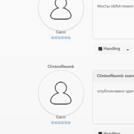
Мосты obfs4 помога
Gæst
Handling
ClintonReumb
ClintonReumb svare
опубликовано здесь 
Gæst
Handling