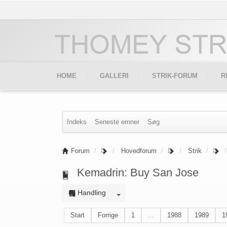
HOME
GALLERI
STRIK-FORUM
R
Indeks
Seneste emner
Søg
Forum
Hovedforum
Strik
Kemadrin: Buy San Jose
Handling
Start
Forrige
1
...
1988
1989
1