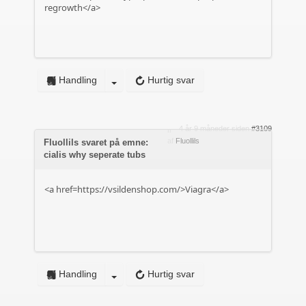
regrowth</a>
Handling
Hurtig svar
4 år 9 måneder siden
#3109
af
Fluollils
Fluollils svaret på emne:
cialis why seperate tubs
<a href=https://vsildenshop.com/>Viagra</a>
Handling
Hurtig svar