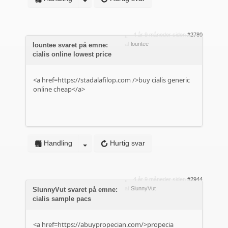
4 år 9 måneder siden
#2780
af
lountee
lountee svaret på emne:
cialis online lowest price
<a href=https://stadalafilop.com />buy cialis generic
online cheap</a>
Handling
Hurtig svar
4 år 9 måneder siden
#2944
af
SlunnyVut
SlunnyVut svaret på emne:
cialis sample pacs
<a href=https://abuypropecian.com/>propecia