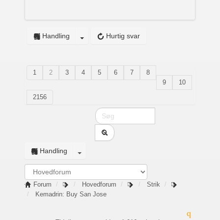
Handling
Hurtig svar
1
2
3
4
5
6
7
8
9
10
2156
Handling
Forum
Hovedforum
Strik
Kemadrin: Buy San Jose