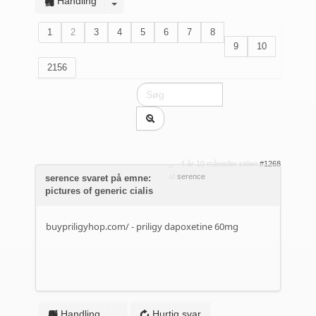
Handling
1
2
3
4
5
6
7
8
9
10
2156
4 år 10 måneder siden
#1268
af
serence
serence svaret på emne:
pictures of generic cialis
buypriligyhop.com/
- priligy dapoxetine 60mg
Handling
Hurtig svar