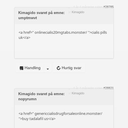
4 år 4 måneder siden
#28785
af
Kimagido
Kimagido svaret på emne:
umptmwvt
<a href="
onlinecialis20mgtabs.monster/
">cialis pills
uk</a>
Handling
Hurtig svar
4 år 4 måneder siden
#28821
af
Kimagido
Kimagido svaret på emne:
nopyrumn
<a href="
genericcialisdrugforsaleonline.monster/
">buy tadalafil us</a>