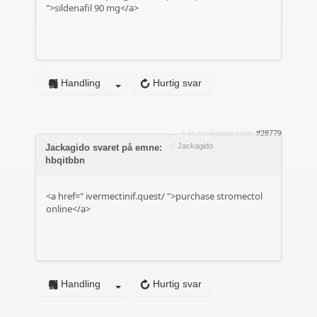
">sildenafil 90 mg</a>
Handling
Hurtig svar
4 år 4 måneder siden
#28779
af
Jackagido
Jackagido svaret på emne:
hbqitbbn
<a href="
ivermectinif.quest/
">purchase stromectol
online</a>
Handling
Hurtig svar