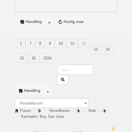
Handling
Hurtig svar
1
7
8
9
10
11
12
13
14
15
16
2154
Handling
Forum
Hovedforum
Strik
Kemadrin: Buy San Jose