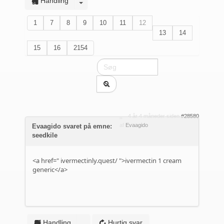
Handling
1
7
8
9
10
11
12
13
14
15
16
2154
4 år 4 måneder siden
#28580
af
Evaagido
Evaagido svaret på emne:
seedkile
<a href="
ivermectinly.quest/
">ivermectin 1 cream
generic</a>
Handling
Hurtig svar