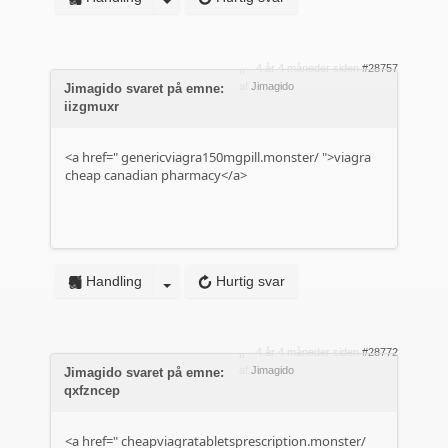
4 år 4 måneder siden
#28757
af
Jimagido
Jimagido svaret på emne:
iizgmuxr
<a href="
genericviagra150mgpill.monster/
">viagra
cheap canadian pharmacy</a>
Handling
Hurtig svar
4 år 4 måneder siden
#28772
af
Jimagido
Jimagido svaret på emne:
qxfzncep
<a href="
cheapviagratabletsprescription.monster/