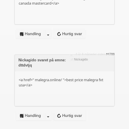
canada mastercard</a>
Handling
Hurtig svar
4 år 8 måneder siden
#4788
af
Nickagido
Nickagido svaret på emne:
dttdvtjq
<a href="
malegra.online/
">best price malegra fxt
usa</a>
Handling
Hurtig svar