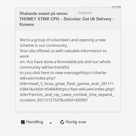
4 år 8 måneder siden
#4789
af
Shalanda
Shalanda svaret på emne:
THOMEY STRIK CPH. - Dulcolax: Get Uk Delivery -
Kunena
We're a group of volunteers and opening a new
scheme in our community.
Your site offered us with valuable information to
work
on. You have done a formidable job and our whole
community will be thankful
to you.click here to view messagehttps://charlie-
wiki.win/index.php?
title=Head_5_Ncaa_great_flash_games_ever_281111
03841&oldid=454664https://fast-wiki.win/index.php?
title=Patriots_and_ray_Lewis_combat_One_expand_
occasion_93112121537&oldid=435907
Handling
Hurtig svar