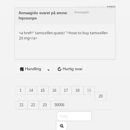
4 år 8 måneder siden
#4804
af
Annaagido
Annaagido svaret på emne:
hqosunpa
<a href="
tamoxifen.quest/
">how to buy tamoxifen
20 mg</a>
Handling
Hurtig svar
1
14
15
16
17
18
19
20
21
22
23
30056