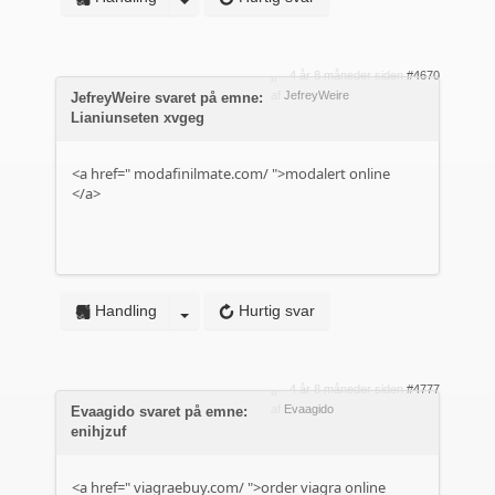
4 år 8 måneder siden
#4670
af
JefreyWeire
JefreyWeire svaret på emne:
Lianiunseten xvgeg
<a href="
modafinilmate.com/
">modalert online
</a>
Handling
Hurtig svar
4 år 8 måneder siden
#4777
af
Evaagido
Evaagido svaret på emne:
enihjzuf
<a href="
viagraebuy.com/
">order viagra online