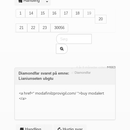
Handling
1
14
15
16
17
18
19
20
21
22
23
30056
4 år 8 måneder siden
#4663
af
Diamondfar
Diamondfar svaret på emne:
Lianiunseten ubgtu
<a href="
modafinilzprovigil.com/
">buy modalert
</a>
Handling
Hurtig svar