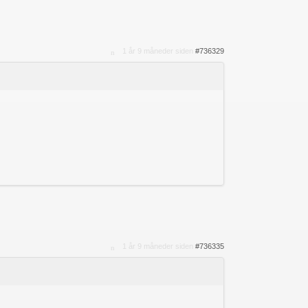
1 år 9 måneder siden
#736329
1 år 9 måneder siden
#736335