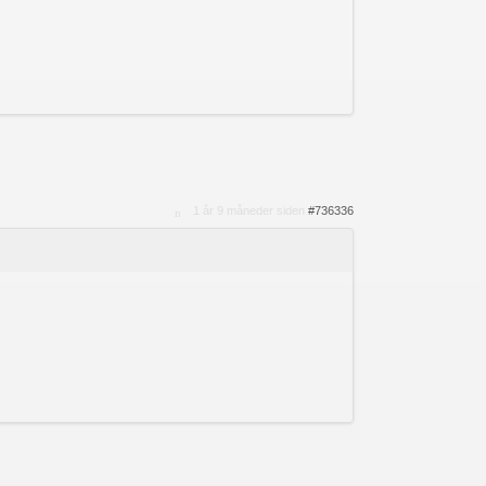
1 år 9 måneder siden
#736336