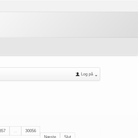
Log på
357
...
30056
Næste
Slut