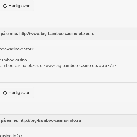
Hurtig svar
 på emne: http://www.big-bamboo-casino-obzor.ru
boo-casino-obzor.ru
 bamboo casino
-bamboo-casino-obzor.ru>
www.big-bamboo-casino-obzor.ru
</a>
Hurtig svar
 på emne: http://big-bamboo-casino-info.ru
casino-info.ru