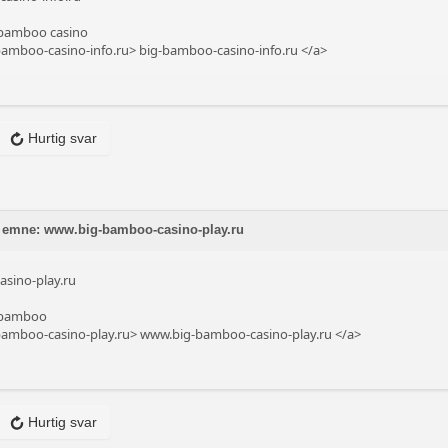
 bamboo casino
-bamboo-casino-info.ru>
big-bamboo-casino-info.ru
</a>
Hurtig svar
å emne: www.big-bamboo-casino-play.ru
asino-play.ru
g bamboo
-bamboo-casino-play.ru>
www.big-bamboo-casino-play.ru
</a>
Hurtig svar