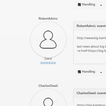
Handling
RobertAdmiz
RobertAdmiz svaret
http://www.big-bam
last news about big
<a href=https://big
Gæst
Handling
CharlesOweli
CharlesOweli svaret
https://big-bamboo-