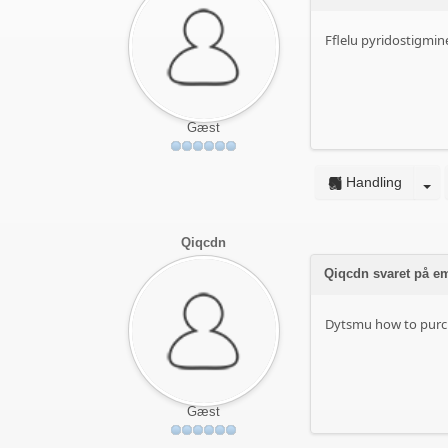
Fflelu
pyridostigmine
Gæst
Handling
Qiqcdn
Qiqcdn svaret på em
Dytsmu
how to pur
Gæst