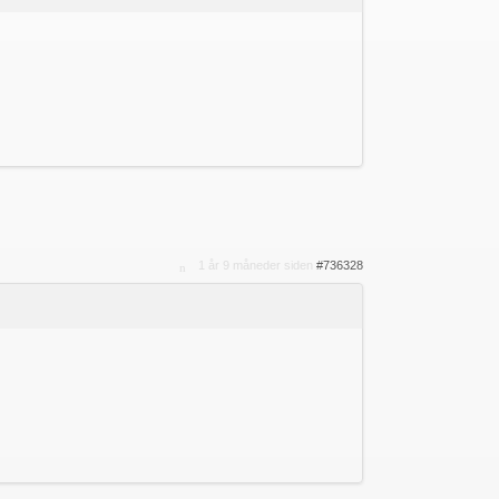
1 år 9 måneder siden
#736328