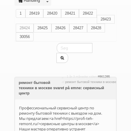
Handling
1
28419
28420
28421
28422
28423
28424
28425
28426
28427
28428
30056
1 år 3 måneder siden
#861285
af
ремонт бытовой техники в москве
ремонт бытовой
техники в москве svaret på emne: сервисный
центр
Профессиональный сервисный центр по
ремонту бытовой техники с выездом на дом.
Мы предлагаем:<a href=https://profi-teh-
remont.ru/>сервисные центры в москве</a>
Наши мастера оперативно устранят