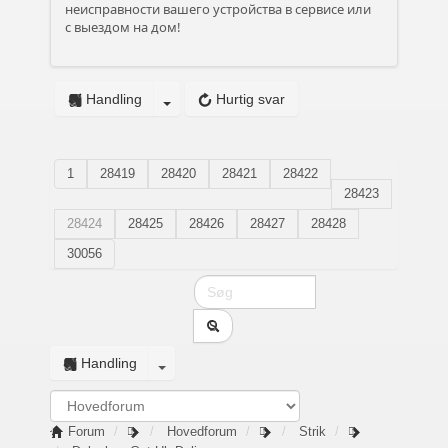
неисправности вашего устройства в сервисе или
с выездом на дом!
Handling
Hurtig svar
1
28419
28420
28421
28422
28423
28424
28425
28426
28427
28428
30056
Handling
Forum
Hovedforum
Strik