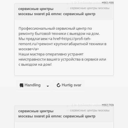
1 år 3 måneder siden
#861488
af
сервисные центры москвы
сервисные центры
москвы svaret på emne: сервисный центр
Профессиональный сервисный центр по
ремонту бытовой техники с выездом на дом.
Мы предлагаем:<a href=https://profi-teh-
remont.ru/>ремонт крупногабаритной техники в
москве</a>
Наши мастера оперативно устранят
неисправности вашего устройства в сервисе или
с выездом на дом!
Handling
Hurtig svar
1 år 3 måneder siden
#861769
af
сервисные центры москвы
сервисные центры
москвы svaret på emne: сервисный центр