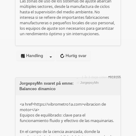
Las zonas de uso de los sistemas de ajuste abarcan
múltiples sectores, desde la manufactura de ciclos
hasta el supervisión del medio ambiente. No
interesa si se refiere de importantes fabricaciones
manufactureras o pequeños locales de uso personal,
los equipos de ajuste son necesarios para garantizar
un rendimiento óptimo y sin interrupciones.
Handling
Hurtig svar
1 år 3 dage siden
#919155
af
JorgepsyMn
JorgepsyMn svaret på emne:
Balanceo dinamico
<a href=https://vibrometro1a.com>vibracion de
motor</a>
Equipos de equilibrado: clave para el
funcionamiento fluido y efectivo de las maquinarias.
En el campo de la ciencia avanzada, donde la