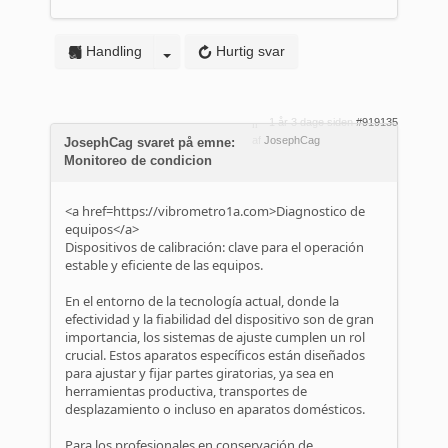
Handling
Hurtig svar
1 år 3 dage siden
#919135
af
JosephCag
JosephCag svaret på emne:
Monitoreo de condicion
<a href=https://vibrometro1a.com>Diagnostico de
equipos</a>
Dispositivos de calibración: clave para el operación
estable y eficiente de las equipos.
En el entorno de la tecnología actual, donde la
efectividad y la fiabilidad del dispositivo son de gran
importancia, los sistemas de ajuste cumplen un rol
crucial. Estos aparatos específicos están diseñados
para ajustar y fijar partes giratorias, ya sea en
herramientas productiva, transportes de
desplazamiento o incluso en aparatos domésticos.
Para los profesionales en conservación de