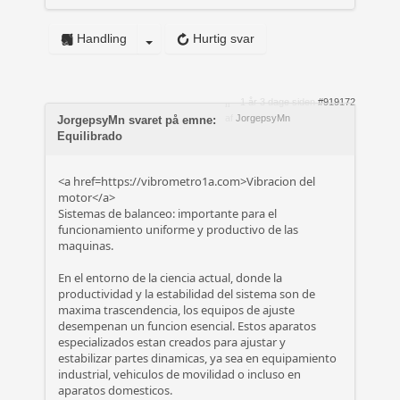
Handling
Hurtig svar
1 år 3 dage siden
#919172
af
JorgepsyMn
JorgepsyMn svaret på emne:
Equilibrado
<a href=https://vibrometro1a.com>Vibracion del
motor</a>
Sistemas de balanceo: importante para el
funcionamiento uniforme y productivo de las
maquinas.
En el entorno de la ciencia actual, donde la
productividad y la estabilidad del sistema son de
maxima trascendencia, los equipos de ajuste
desempenan un funcion esencial. Estos aparatos
especializados estan creados para ajustar y
estabilizar partes dinamicas, ya sea en equipamiento
industrial, vehiculos de movilidad o incluso en
aparatos domesticos.