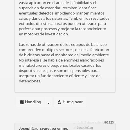
vasta aplicacion en el area de la fiabilidad y el
supervision de estandar. Permiten identificar
eventuales defectos, impidiendo mantenimientos
caras y danos a los sistemas. Tambien, los resultados
extraidos de estos aparatos pueden utilizarse para
perfeccionar procesos y mejorar la reconocimiento
en motores de investigacion.
Las zonas de utilizacion de los equipos de balanceo
comprenden multiples sectores, desde la fabricacion
de bicicletas hasta el monitoreo del medio ambiente.
No interesa si se habla de enormes elaboraciones
manufactureras o pequenos locales caseros, los
dispositivos de ajuste son indispensables para
asegurar un funcionamiento eficiente y libre de
detenciones.
Handling
Hurtig svar
1 år 3 dage siden
#919234
af
JosephCag
JosephCag svaret på emne: