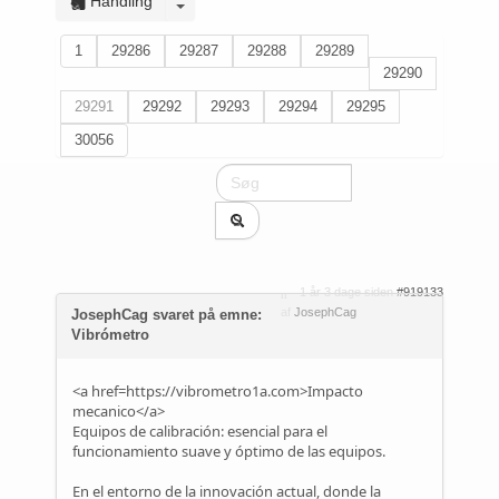
Handling
1
29286
29287
29288
29289
29290
29291
29292
29293
29294
29295
30056
1 år 3 dage siden
#919133
af
JosephCag
JosephCag svaret på emne:
Vibrómetro
<a href=https://vibrometro1a.com>Impacto
mecanico</a>
Equipos de calibración: esencial para el
funcionamiento suave y óptimo de las equipos.
En el entorno de la innovación actual, donde la