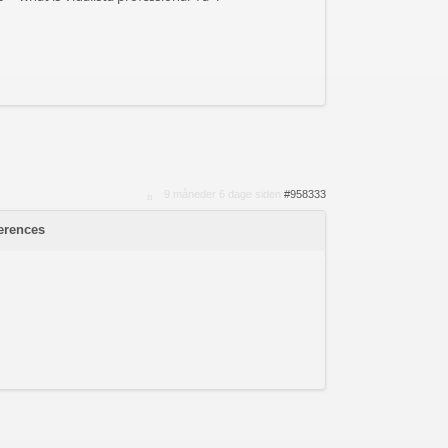
9 måneder 6 dage siden
#958333
ferences