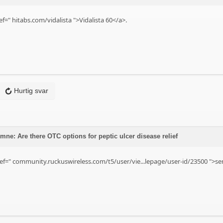
ef="
hitabs.com/vidalista
">Vidalista 60</a>.
Hurtig svar
mne: Are there OTC options for peptic ulcer disease relief
ef="
community.ruckuswireless.com/t5/user/vie...lepage/user-id/23500
">ser