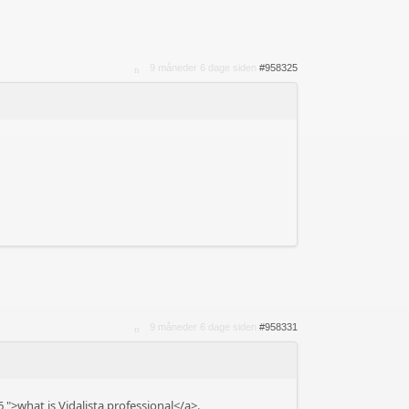
9 måneder 6 dage siden
#958325
9 måneder 6 dage siden
#958331
6
">what is Vidalista professional</a>.