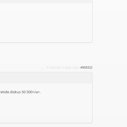
9 måneder 6 dage siden
#958322
etide diskus 50 500</a>.