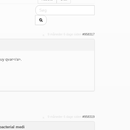
9 måneder 6 dage siden
#958317
uy qvar</a>.
9 måneder 6 dage siden
#958319
bacterial medi