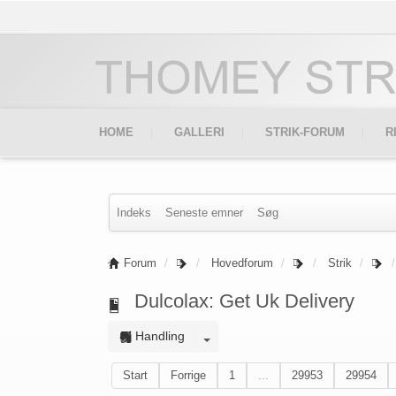
HOME
GALLERI
STRIK-FORUM
R
Indeks
Seneste emner
Søg
Forum
Hovedforum
Strik
Dulcolax: Get Uk Delivery
Handling
Start
Forrige
1
...
29953
29954