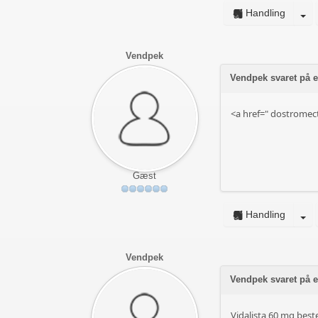
Handling
Vendpek
Vendpek svaret på e
<a href="
dostromect
Gæst
Handling
Vendpek
Vendpek svaret på 
Vidalista 60 mg beste