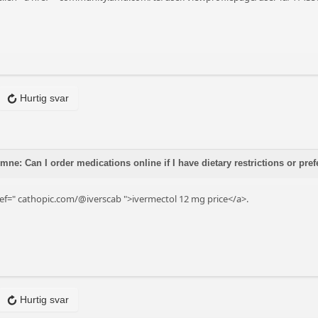
Hurtig svar
ne: Can I order medications online if I have dietary restrictions or pre
ef="
cathopic.com/@iverscab
">ivermectol 12 mg price</a>.
Hurtig svar