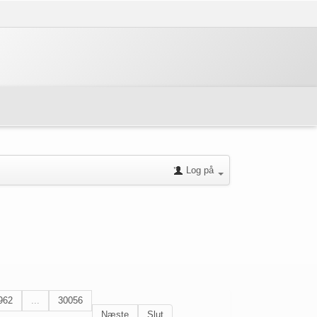
Log på
962
...
30056
Næste
Slut