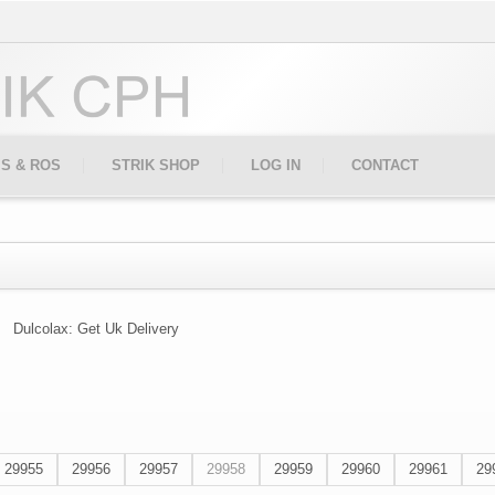
IS & ROS
STRIK SHOP
LOG IN
CONTACT
Dulcolax: Get Uk Delivery
29955
29956
29957
29958
29959
29960
29961
29