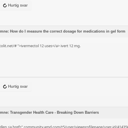
Hurtig svar
mne: How do I measure the correct dosage for medications in gel form
olit.net/#
">ivermectol 12 uses</a> ivert 12 mg.
Hurtig svar
emne: Transgender Health Care - Breaking Down Barriers
llen <a href="
community.amd.com/t5/user/viewprofilepage/user-id/41435