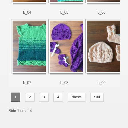
b_04
b_05
b_06
b_07
b_08
b_09
1
2
3
4
Næste
Slut
Side 1 ud af 4