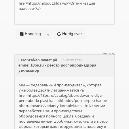
href=https://ndsout.tilda.ws/>Оптимизация
налогов</a>
Handling
Hurtig svar
10 måneder 2 dage siden
#948974
af
LeronzaNen
LeronzaNen svaret på
emne: 18ps.ru - реестр росприроднадзора
утилизатор
Мы — федеральный производитель, которая
уже более десяти лет занимается <a
href=https://18ps.ru/catalog/oborudovanie-dlya-
pererabotki-plastika-i-otkhodov/polimerpeschanoe-
oborudovanie/varianty-komplektatsii-linii/>линии
переработки</a> и производством
оборудования полного цикла. Создаём и
поставляем линии, дробилки, смесители и пресс-
формы, которые дают вторую жизнь пластику в