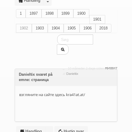
Handling
1
1897
1898
1899
1900
1901
1902
1903
1904
1905
1906
2018
10 måneder 2 dage siden
#948847
af
Danieltix
Danieltix svaret på
emne: страница
взгляните на сайте здесь
kra41at.at/
Handling
Hurtig svar