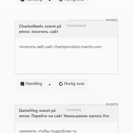
10 måneder 2 dage siden
#948861
af
CharlesNeelo
CharlesNeelo svaret på
emne: посетить сайт
посетить веб-сайт
championslots-martin.com
Handling
Hurtig svar
10 måneder 2 dage siden
#948876
af
DanielVog
DanielVog svaret på
emne: Перейти на сайт Уменьшение налога Усн
нажмите, чтобы подробнее <a