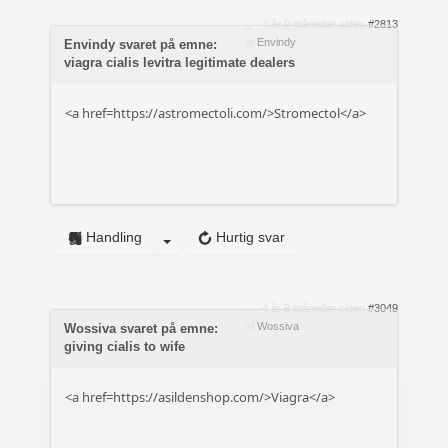
4 år 9 måneder siden
#2813
af
Envindy
Envindy svaret på emne:
viagra cialis levitra legitimate dealers
<a href=https://astromectoli.com/>Stromectol</a>
Handling
Hurtig svar
4 år 9 måneder siden
#3049
af
Wossiva
Wossiva svaret på emne:
giving cialis to wife
<a href=https://asildenshop.com/>Viagra</a>