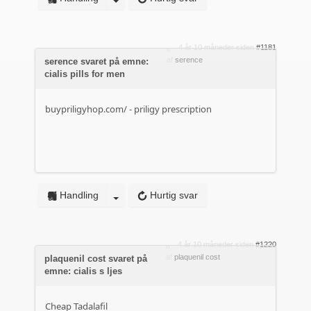
4 år 10 måneder siden
#1181
af
serence
serence svaret på emne:
cialis pills for men
buypriligyhop.com/
- priligy prescription
Handling
Hurtig svar
4 år 10 måneder siden
#1220
af
plaquenil cost
plaquenil cost svaret på
emne: cialis s ljes
Cheap Tadalafil