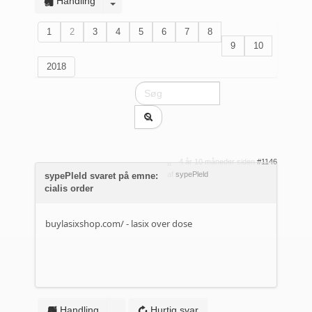
Handling
1
2
3
4
5
6
7
8
9
10
2018
4 år 10 måneder siden
#1146
af
sypePleld
sypePleld svaret på emne:
cialis order
buylasixshop.com/
- lasix over dose
Handling
Hurtig svar