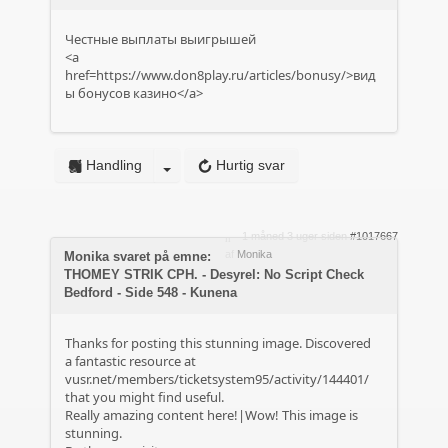
Честные выплаты выигрышей
<a
href=https://www.don8play.ru/articles/bonusy/>вид
ы бонусов казино</a>
Handling
Hurtig svar
1 måned 3 uger siden
#1017667
af
Monika
Monika svaret på emne:
THOMEY STRIK CPH. - Desyrel: No Script Check
Bedford - Side 548 - Kunena
Thanks for posting this stunning image. Discovered
a fantastic resource at
vusr.net/members/ticketsystem95/activity/144401/
that you might find useful.
Really amazing content here!|Wow! This image is
stunning.