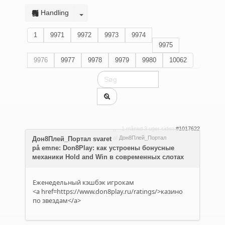
Handling
1
9971
9972
9973
9974
9975
9976
9977
9978
9979
9980
10062
1 måned 3 uger siden
#1017622
af
Дон8Плей_Портал
Дон8Плей_Портал svaret
på emne: Don8Play: как устроены бонусные
механики Hold and Win в современных слотах
Еженедельный кэшбэк игрокам
<a href=https://www.don8play.ru/ratings/>казино
по звездам</a>