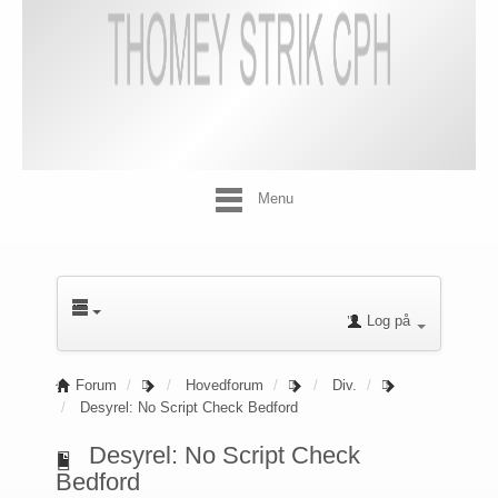
Menu
Log på
Forum
Hovedforum
Div.
Desyrel: No Script Check Bedford
Desyrel: No Script Check
Bedford