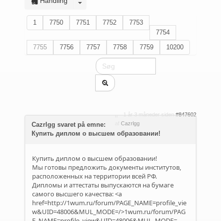
Handling
1
7750
7751
7752
7753
7754
7755
7756
7757
7758
7759
10200
1 år 3 måneder siden
#847602
af
Cazrlgg
Cazrlgg svaret på emne:
Купить диплом о высшем образовании!
Купить диплом о высшем образовании!
Мы готовы предложить документы институтов,
расположенных на территории всей РФ.
Дипломы и аттестаты выпускаются на бумаге
самого высшего качества: <a
href=http://1wum.ru/forum/PAGE_NAME=profile_vie
w&UID=48006&MUL_MODE=/>1wum.ru/forum/PAG
E_NAME=profile_view&UID=48006&MUL_MODE=