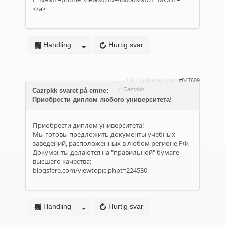
</a>
Handling
Hurtig svar
1 år 3 måneder siden
#847609
af
Cazrpkk
Cazrpkk svaret på emne:
Приобрести диплом любого университета!
Приобрести диплом университета!
Мы готовы предложить документы учебных
заведений, расположенных в любом регионе РФ.
Документы делаются на "правильной" бумаге
высшего качества:
blogsfere.com/viewtopic.phpt=224530
Handling
Hurtig svar