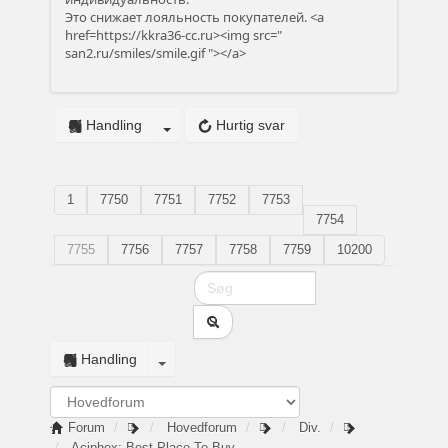
Это снижает лояльность покупателей. <a
href=https://kkra36-cc.ru><img src="
san2.ru/smiles/smile.gif
"></a>
Handling
Hurtig svar
1
7750
7751
7752
7753
7754
7755
7756
7757
7758
7759
10200
Handling
Forum
Hovedforum
Div.
Aciphex: Best Place To Buy