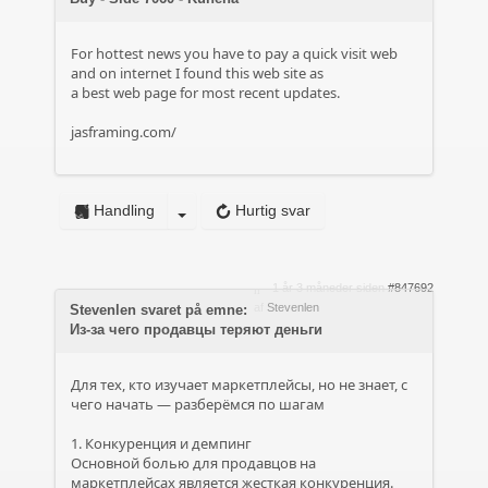
For hottest news you have to pay a quick visit web
and on internet I found this web site as
a best web page for most recent updates.
jasframing.com/
Handling
Hurtig svar
1 år 3 måneder siden
#847692
af
Stevenlen
Stevenlen svaret på emne:
Из-за чего продавцы теряют деньги
Для тех, кто изучает маркетплейсы, но не знает, с
чего начать — разберёмся по шагам
1. Конкуренция и демпинг
Основной болью для продавцов на
маркетплейсах является жесткая конкуренция.