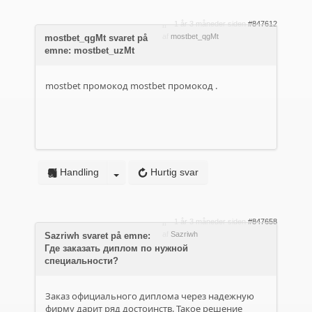
1 år 3 måneder siden
#847612
af
mostbet_qgMt
mostbet_qgMt svaret på
emne: mostbet_uzMt
mostbet промокод
mostbet промокод
.
Handling
Hurtig svar
1 år 3 måneder siden
#847658
af
Sazriwh
Sazriwh svaret på emne:
Где заказать диплом по нужной
специальности?
Заказ официального диплома через надежную
фирму дарит ряд достоинств. Такое решение