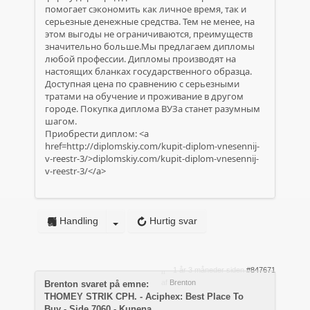
помогает сэкономить как личное время, так и
серьезные денежные средства. Тем не менее, на
этом выгоды не ограничиваются, преимуществ
значительно больше.Мы предлагаем дипломы
любой профессии. Дипломы производят на
настоящих бланках государственного образца.
Доступная цена по сравнению с серьезными
тратами на обучение и проживание в другом
городе. Покупка диплома ВУЗа станет разумным
шагом.
Приобрести диплом: <a
href=http://diplomskiy.com/kupit-diplom-vnesennij-
v-reestr-3/>diplomskiy.com/kupit-diplom-vnesennij-
v-reestr-3/</a>
Handling
Hurtig svar
1 år 3 måneder siden
#847671
af
Brenton
Brenton svaret på emne:
THOMEY STRIK CPH. - Aciphex: Best Place To
Buy - Side 7060 - Kunena