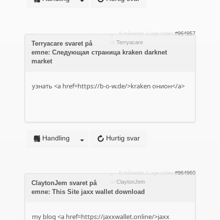
8 måneder 1 uge siden
#964957
af
Terryacare
Terryacare svaret på
emne: Следующая страница kraken darknet
market
узнать <a href=https://b-o-w.de/>kraken онион</a>
Handling
Hurtig svar
8 måneder 1 uge siden
#964960
af
ClaytonJem
ClaytonJem svaret på
emne: This Site jaxx wallet download
my blog <a href=https://jaxxwallet.online/>jaxx