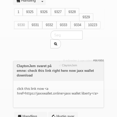
Handling
1
9325
9326
9327
9328
9329
9330
9331
9332
9333
9334
10223
8 måneder 1 uge siden
#964956
af
ClaytonJem
ClaytonJem svaret på
emne: check this link right here now jaxx wallet
download
click this link now <a
href=https://jaxxwallet.online>jaxx wallet liberty</a>
Handling
Hurtig svar