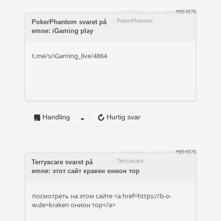
8 måneder 1 uge siden
#964975
af
PokerPhantom
PokerPhantom svaret på
emne: iGaming play
t.me/s/iGaming_live/4864
Handling
Hurtig svar
8 måneder 1 uge siden
#964976
af
Terryacare
Terryacare svaret på
emne: этот сайт кракен онион тор
посмотреть на этом сайте <a href=https://b-o-
w.de>kraken онион тор</a>