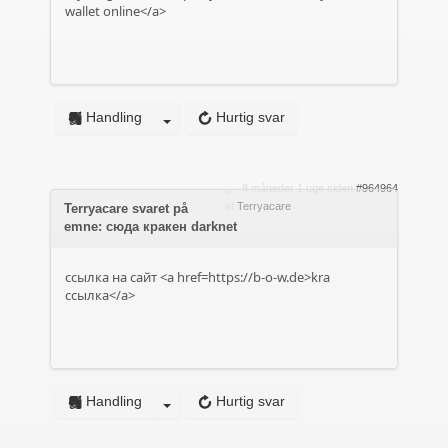
wallet online</a>
Handling
Hurtig svar
8 måneder 1 uge siden
#964964
af
Terryacare
Terryacare svaret på
emne: сюда кракен darknet
ссылка на сайт <a href=https://b-o-w.de>kra
ссылка</a>
Handling
Hurtig svar