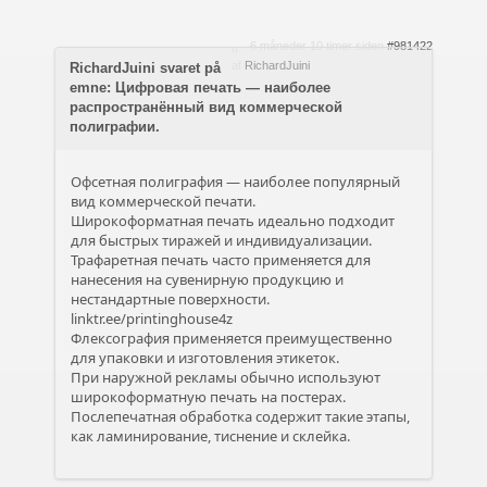
6 måneder 10 timer siden
#981422
af
RichardJuini
RichardJuini svaret på
emne: Цифровая печать — наиболее
распространённый вид коммерческой
полиграфии.
Офсетная полиграфия — наиболее популярный
вид коммерческой печати.
Широкоформатная печать идеально подходит
для быстрых тиражей и индивидуализации.
Трафаретная печать часто применяется для
нанесения на сувенирную продукцию и
нестандартные поверхности.
linktr.ee/printinghouse4z
Флексография применяется преимущественно
для упаковки и изготовления этикеток.
При наружной рекламы обычно используют
широкоформатную печать на постерах.
Послепечатная обработка содержит такие этапы,
как ламинирование, тиснение и склейка.