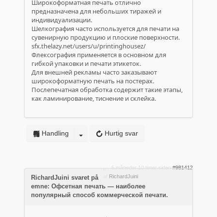
Широкоформатная печать отлично
предназначена для небольших тиражей и
индивидуализации.
Шелкография часто используется для печати на
сувенирную продукцию и плоские поверхности.
sfx.thelazy.net/users/u/printinghousez/
Флексография применяется в основном для
гибкой упаковки и печати этикеток.
Для внешней рекламы часто заказывают
широкоформатную печать на постерах.
Послепечатная обработка содержит такие этапы,
как ламинирование, тиснение и склейка.
Handling
Hurtig svar
6 måneder 10 timer siden
#981412
af
RichardJuini
RichardJuini svaret på
emne: Офсетная печать — наиболее
популярный способ коммерческой печати.