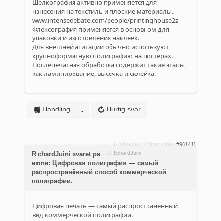
Шелкография активно применяется для
нанесения на текстиль и плоские материалы.
www.intensedebate.com/people/printinghouse2z
Флексография применяется в основном для
упаковки и изготовления наклеек.
Для внешней агитации обычно используют
крупноформатную полиграфию на постерах.
Послепечатная обработка содержит такие этапы,
как ламинирование, высечка и склейка.
Handling
Hurtig svar
6 måneder 10 timer siden
#981411
af
RichardJuini
RichardJuini svaret på
emne: Цифровая полиграфия — самый
распространённый способ коммерческой
полиграфии.
Цифровая печать — самый распространённый
вид коммерческой полиграфии.