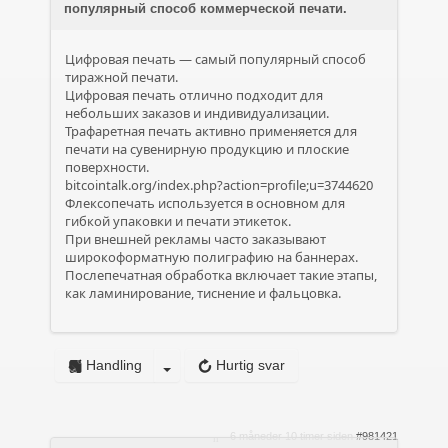
популярный способ коммерческой печати.
Цифровая печать — самый популярный способ
тиражной печати.
Цифровая печать отлично подходит для
небольших заказов и индивидуализации.
Трафаретная печать активно применяется для
печати на сувенирную продукцию и плоские
поверхности.
bitcointalk.org/index.php?action=profile;u=3744620
Флексопечать используется в основном для
гибкой упаковки и печати этикеток.
При внешней рекламы часто заказывают
широкоформатную полиграфию на баннерах.
Послепечатная обработка включает такие этапы,
как ламинирование, тиснение и фальцовка.
Handling
Hurtig svar
6 måneder 10 timer siden
#981421