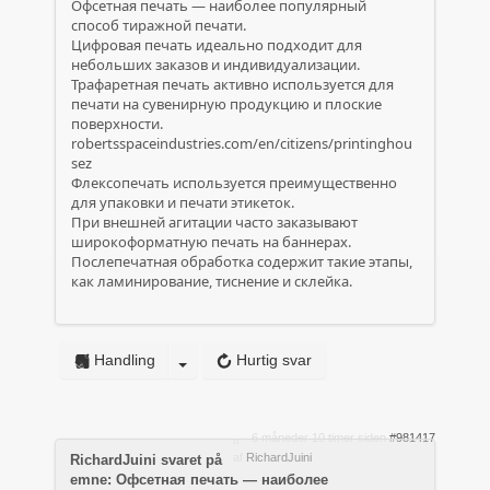
Офсетная печать — наиболее популярный
способ тиражной печати.
Цифровая печать идеально подходит для
небольших заказов и индивидуализации.
Трафаретная печать активно используется для
печати на сувенирную продукцию и плоские
поверхности.
robertsspaceindustries.com/en/citizens/printinghou
sez
Флексопечать используется преимущественно
для упаковки и печати этикеток.
При внешней агитации часто заказывают
широкоформатную печать на баннерах.
Послепечатная обработка содержит такие этапы,
как ламинирование, тиснение и склейка.
Handling
Hurtig svar
6 måneder 10 timer siden
#981417
af
RichardJuini
RichardJuini svaret på
emne: Офсетная печать — наиболее