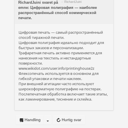
af
RichardJuini
RichardJuini svaret på
emne: Цифровая полиграфия — наиболее
распространённый способ коммерческой
печати.
Цифровая печать — самый распространённый
способ тиражной печати.
Цифровая полиграфия идеально подходит для
быстрых заказов и персонализации.
Трафаретная печать активно применяется для
нанесения на текстиль и нестандартные
поверхности.
www.wikidot.com/user:info/printinghouse2z
Флексопечать используется в основном для
гибкой упаковки и печати наклеек.
При внешней агитации часто используют
широкоформатную полиграфию на постерах.
Послепечатная обработка включает такие этапы,
как ламинирование, тиснение и склейка.
Handling
Hurtig svar