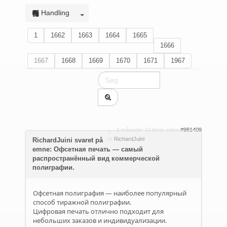
Handling
1
1662
1663
1664
1665
1666
1667
1668
1669
1670
1671
1967
6 måneder 10 timer siden
#981409
af
RichardJuini
RichardJuini svaret på
emne: Офсетная печать — самый
распространённый вид коммерческой
полиграфии.
Офсетная полиграфия — наиболее популярный
способ тиражной полиграфии.
Цифровая печать отлично подходит для
небольших заказов и индивидуализации.