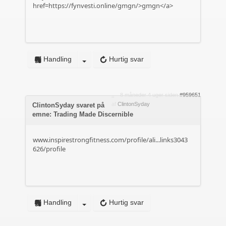
href=https://fynvesti.online/gmgn/>gmgn</a>
Handling
Hurtig svar
8 måneder 4 uger siden
#959651
af
ClintonSyday
ClintonSyday svaret på
emne: Trading Made Discernible
www.inspirestrongfitness.com/profile/ali...links3043
626/profile
Handling
Hurtig svar