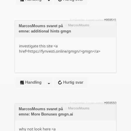
8 måneder 4 uger siden
#959541
af
MarcosMoums
MarcosMoums svaret på
emne: additional hints gmgn
investigate this site <a
href=https://fynvesti.online/gmgn/>gmgn</a>
Handling
Hurtig svar
8 måneder 4 uger siden
#959550
af
MarcosMoums
MarcosMoums svaret på
emne: More Bonuses gmgn.ai
why not look here <a