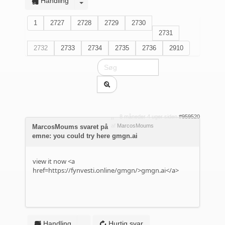
Handling
1
2727
2728
2729
2730
2731
2732
2733
2734
2735
2736
2910
8 måneder 4 uger siden
#959520
af
MarcosMoums
MarcosMoums svaret på
emne: you could try here gmgn.ai
view it now <a
href=https://fynvesti.online/gmgn/>gmgn.ai</a>
Handling
Hurtig svar