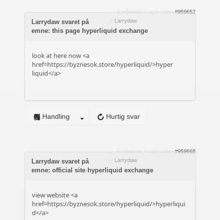
8 måneder 4 uger siden
#959652
af
Larrydaw
Larrydaw svaret på
emne: this page hyperliquid exchange
look at here now <a
href=https://byznesok.store/hyperliquid/>hyper
liquid</a>
Handling
Hurtig svar
8 måneder 4 uger siden
#959668
af
Larrydaw
Larrydaw svaret på
emne: official site hyperliquid exchange
view website <a
href=https://byznesok.store/hyperliquid/>hyperliqui
d</a>